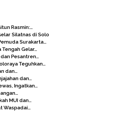
itun Rasmin:…
ar Silatnas di Solo
Pemuda Surakarta…
a Tengah Gelar…
 dan Pesantren…
Soloraya Teguhkan…
gan dan…
njajahan dan…
ewas, Ingatkan…
 Jangan…
gkah MUI dan…
at Waspadai…