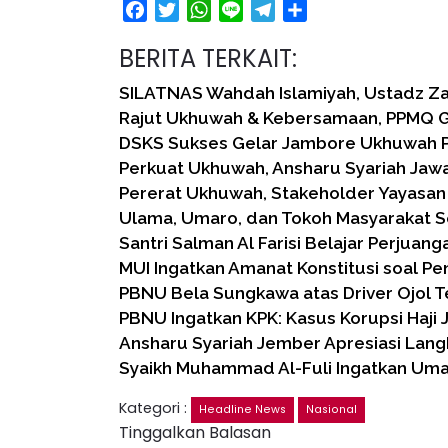
Facebook
Twitter
WhatsApp
Line
Telegram
Share
BERITA TERKAIT:
SILATNAS Wahdah Islamiyah, Ustadz Za
Rajut Ukhuwah & Kebersamaan, PPMQ Gel
DSKS Sukses Gelar Jambore Ukhuwah 
Perkuat Ukhuwah, Ansharu Syariah Jaw
Pererat Ukhuwah, Stakeholder Yayasan
Ulama, Umaro, dan Tokoh Masyarakat 
Santri Salman Al Farisi Belajar Perjuan
MUI Ingatkan Amanat Konstitusi soal Pe
PBNU Bela Sungkawa atas Driver Ojol T
PBNU Ingatkan KPK: Kasus Korupsi Haji
Ansharu Syariah Jember Apresiasi Lan
Syaikh Muhammad Al-Fuli Ingatkan Um
Kategori :
Headline News
Nasional
Tinggalkan Balasan