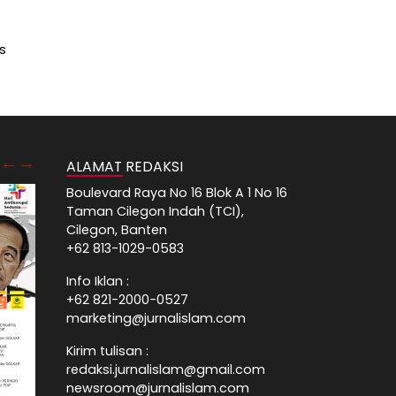
s
ALAMAT REDAKSI
Boulevard Raya No 16 Blok A 1 No 16
Taman Cilegon Indah (TCI),
Cilegon, Banten
+62 813-1029-0583
Info Iklan :
+62 821-2000-0527
marketing@jurnalislam.com
Kirim tulisan :
redaksi.jurnalislam@gmail.com
newsroom@jurnalislam.com