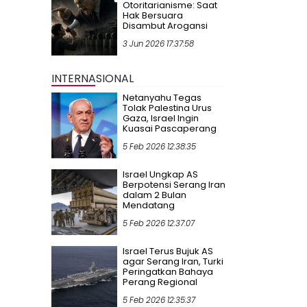
Otoritarianisme: Saat
Hak Bersuara
Disambut Arogansi
3 Jun 2026 17:37:58
INTERNASIONAL
Netanyahu Tegas
Tolak Palestina Urus
Gaza, Israel Ingin
Kuasai Pascaperang
5 Feb 2026 12:38:35
Israel Ungkap AS
Berpotensi Serang Iran
dalam 2 Bulan
Mendatang
5 Feb 2026 12:37:07
Israel Terus Bujuk AS
agar Serang Iran, Turki
Peringatkan Bahaya
Perang Regional
5 Feb 2026 12:35:37