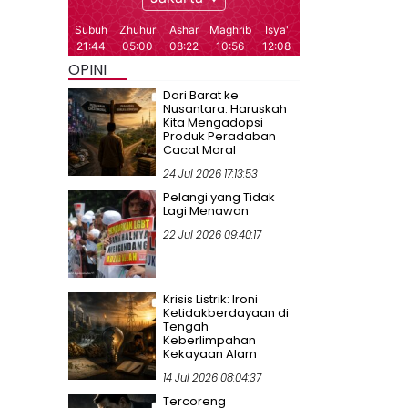
OPINI
Dari Barat ke
Nusantara: Haruskah
Kita Mengadopsi
Produk Peradaban
Cacat Moral
24 Jul 2026 17:13:53
Pelangi yang Tidak
Lagi Menawan
22 Jul 2026 09:40:17
Krisis Listrik: Ironi
Ketidakberdayaan di
Tengah
Keberlimpahan
Kekayaan Alam
14 Jul 2026 08:04:37
Tercoreng