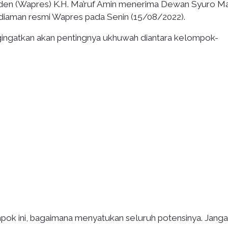
iden (Wapres) K.H. Ma’ruf Amin menerima Dewan Syuro Ma
ediaman resmi Wapres pada Senin (15/08/2022).
ngatkan akan pentingnya ukhuwah diantara kelompok-
ok ini, bagaimana menyatukan seluruh potensinya. Jang