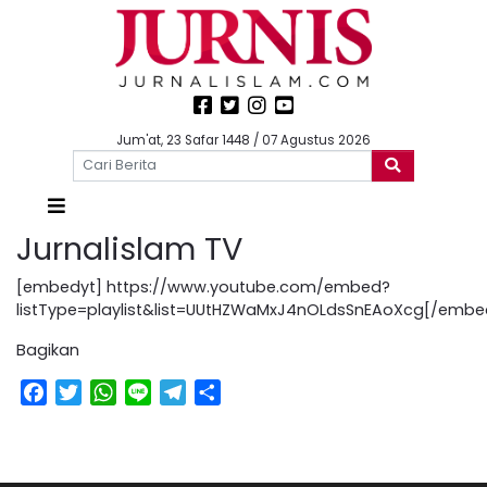
Jum'at, 23 Safar 1448 / 07 Agustus 2026
Jurnalislam TV
[embedyt] https://www.youtube.com/embed?
listType=playlist&list=UUtHZWaMxJ4nOLdsSnEAoXcg[/embe
Bagikan
Facebook
Twitter
WhatsApp
Line
Telegram
Share