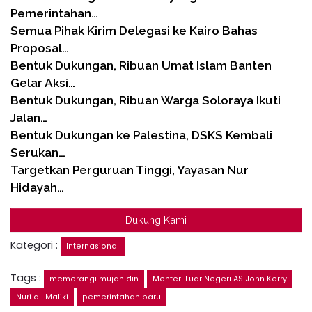
Pemerintahan…
Semua Pihak Kirim Delegasi ke Kairo Bahas
Proposal…
Bentuk Dukungan, Ribuan Umat Islam Banten
Gelar Aksi…
Bentuk Dukungan, Ribuan Warga Soloraya Ikuti
Jalan…
Bentuk Dukungan ke Palestina, DSKS Kembali
Serukan…
Targetkan Perguruan Tinggi, Yayasan Nur
Hidayah…
Dukung Kami
Kategori :
Internasional
Tags :
memerangi mujahidin
Menteri Luar Negeri AS John Kerry
Nuri al-Maliki
pemerintahan baru