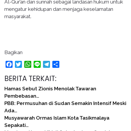
Al-Qur’an dan sunnah sebagai landasan hukum untuk
mengatur kehidupan dan menjaga keselamatan
masyarakat.
Bagikan
Facebook
Twitter
WhatsApp
Line
Telegram
Share
BERITA TERKAIT:
Hamas Sebut Zionis Menolak Tawaran
Pembebasan…
PBB: Permusuhan di Sudan Semakin Intensif Meski
Ada…
Musyawarah Ormas Islam Kota Tasikmalaya
Sepakati…