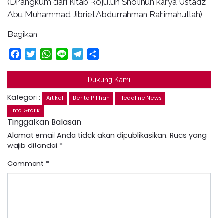
(Dirangkum dari Kitab Rojulun Sholihun karya Ustadz
Abu Muhammad Jibriel Abdurrahman Rahimahullah)
Bagikan
Facebook
Twitter
WhatsApp
Line
Telegram
Share
Dukung Kami
Kategori :
Artikel
Berita Pilihan
Headline News
Info Grafik
Tinggalkan Balasan
Alamat email Anda tidak akan dipublikasikan.
Ruas yang
wajib ditandai
*
Comment
*