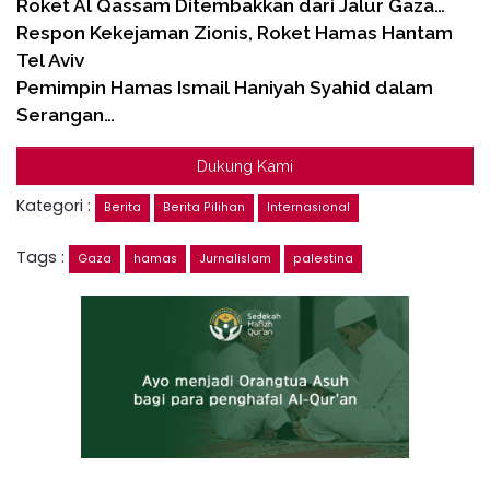
Roket Al Qassam Ditembakkan dari Jalur Gaza…
Respon Kekejaman Zionis, Roket Hamas Hantam
Tel Aviv
Pemimpin Hamas Ismail Haniyah Syahid dalam
Serangan…
Dukung Kami
Kategori :
Berita
Berita Pilihan
Internasional
Tags :
Gaza
hamas
Jurnalislam
palestina