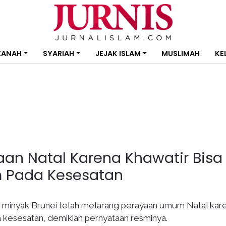
ZANAH
SYARIAH
JEJAK ISLAM
MUSLIMAH
KE
aan Natal Karena Khawatir Bisa
m Pada Kesesatan
 minyak Brunei telah melarang perayaan umum Natal kar
 kesesatan, demikian pernyataan resminya.