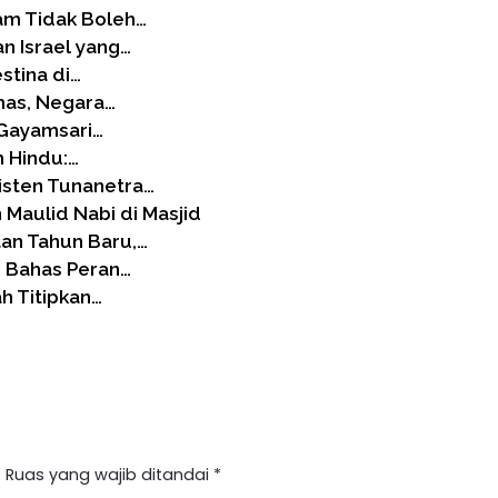
lam Tidak Boleh…
n Israel yang…
stina di…
mas, Negara…
 Gayamsari…
m Hindu:…
isten Tunanetra…
 Maulid Nabi di Masjid
an Tahun Baru,…
 Bahas Peran…
h Titipkan…
.
Ruas yang wajib ditandai
*