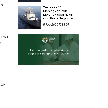
un
Tekanan AS
Meningkat, Iran
Melunak soal Nuklir
dan Buka Negosiasi
5 Feb 2026 12:33:24
n iman
i
tuk