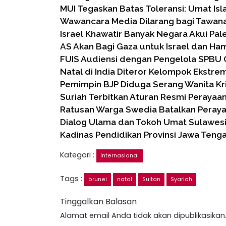
MUI Tegaskan Batas Toleransi: Umat Is
Wawancara Media Dilarang bagi Tawana
Israel Khawatir Banyak Negara Akui Pale
AS Akan Bagi Gaza untuk Israel dan Ha
FUIS Audiensi dengan Pengelola SPBU
Natal di India Diteror Kelompok Ekstre
Pemimpin BJP Diduga Serang Wanita Kr
Suriah Terbitkan Aturan Resmi Perayaan
Ratusan Warga Swedia Batalkan Peraya
Dialog Ulama dan Tokoh Umat Sulawesi
Kadinas Pendidikan Provinsi Jawa Tenga
Kategori :
Internasional
Tags :
brunei
natal
Sultan
Syariah
Tinggalkan Balasan
Alamat email Anda tidak akan dipublikasikan