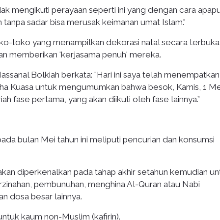
idak mengikuti perayaan seperti ini yang dengan cara apap
 tanpa sadar bisa merusak keimanan umat Islam."
ko-toko yang menampilkan dekorasi natal secara terbuka
an memberikan 'kerjasama penuh' mereka.
Hassanal Bolkiah berkata: "Hari ini saya telah menempatka
aha Kuasa untuk mengumumkan bahwa besok, Kamis, 1 Me
 fase pertama, yang akan diikuti oleh fase lainnya.”
ada bulan Mei tahun ini meliputi pencurian dan konsumsi
kan diperkenalkan pada tahap akhir setahun kemudian un
erzinahan, pembunuhan, menghina Al-Quran atau Nabi
 dosa besar lainnya.
ntuk kaum non-Muslim (kafirin).