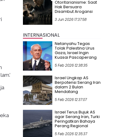
Otoritarianisme: Saat
Hak Bersuara
Disambut Arogansi
i
3 Jun 2026 17:37:58
INTERNASIONAL
Netanyahu Tegas
Tolak Palestina Urus
Gaza, Israel Ingin
Kuasai Pascaperang
5 Feb 2026 12:38:35
m
lam.’
Israel Ungkap AS
Berpotensi Serang Iran
dalam 2 Bulan
ja
Mendatang
5 Feb 2026 12:37:07
Israel Terus Bujuk AS
reka
agar Serang Iran, Turki
Peringatkan Bahaya
Perang Regional
5 Feb 2026 12:35:37