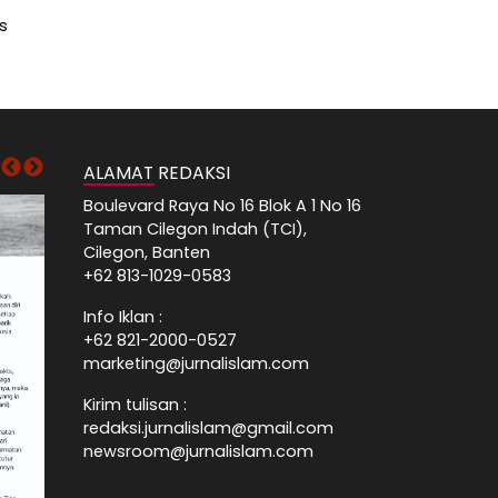
s
ALAMAT REDAKSI
Boulevard Raya No 16 Blok A 1 No 16
Taman Cilegon Indah (TCI),
Cilegon, Banten
+62 813-1029-0583
Info Iklan :
+62 821-2000-0527
marketing@jurnalislam.com
Kirim tulisan :
redaksi.jurnalislam@gmail.com
newsroom@jurnalislam.com