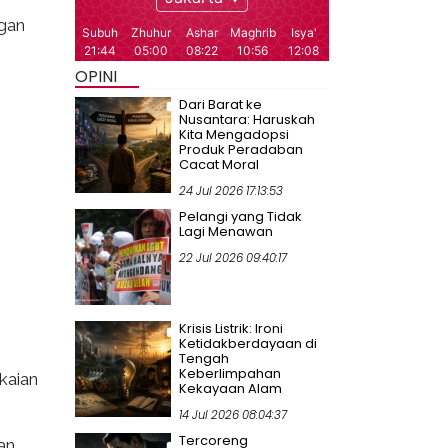
ngan
OPINI
Dari Barat ke
Nusantara: Haruskah
Kita Mengadopsi
Produk Peradaban
Cacat Moral
24 Jul 2026 17:13:53
Pelangi yang Tidak
Lagi Menawan
22 Jul 2026 09:40:17
Krisis Listrik: Ironi
Ketidakberdayaan di
Tengah
Keberlimpahan
kaian
Kekayaan Alam
14 Jul 2026 08:04:37
Tercoreng
an