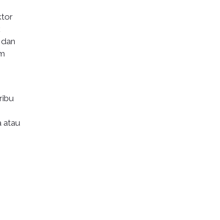
ktor
k
 dan
um
ribu
a atau