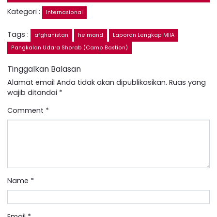
Kategori :
Internasional
Tags :
afghanistan
helmand
Laporan Lengkap MIIA
Pangkalan Udara Shorab (Camp Bastion)
Tinggalkan Balasan
Alamat email Anda tidak akan dipublikasikan.
Ruas yang
wajib ditandai
*
Comment
*
Name
*
Email
*