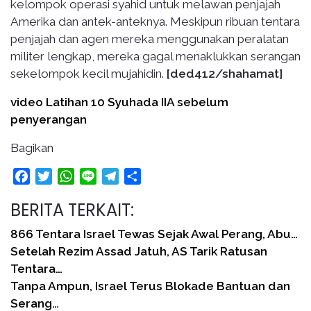
kelompok operasi syahid untuk melawan penjajah
Amerika dan antek-anteknya. Meskipun ribuan tentara
penjajah dan agen mereka menggunakan peralatan
militer lengkap, mereka gagal menaklukkan serangan
sekelompok kecil mujahidin.
[ded412/shahamat]
video Latihan 10 Syuhada IIA sebelum
penyerangan
Bagikan
Facebook
Twitter
WhatsApp
Line
Telegram
Share
BERITA TERKAIT:
866 Tentara Israel Tewas Sejak Awal Perang, Abu…
Setelah Rezim Assad Jatuh, AS Tarik Ratusan
Tentara…
Tanpa Ampun, Israel Terus Blokade Bantuan dan
Serang…