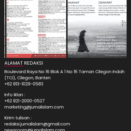
ALAMAT REDAKSI
Boulevard Raya No 16 Blok A 1 No 16 Taman Cilegon Indah
(TCI), Cilegon, Banten
+62 813-1029-0583
Info Iklan :
+62 821-2000-0527
marketing@jurnalislam.com
Kirim tulisan :
redaksi.jurnalislam@gmail.com
newsroom@jurnalislam.com