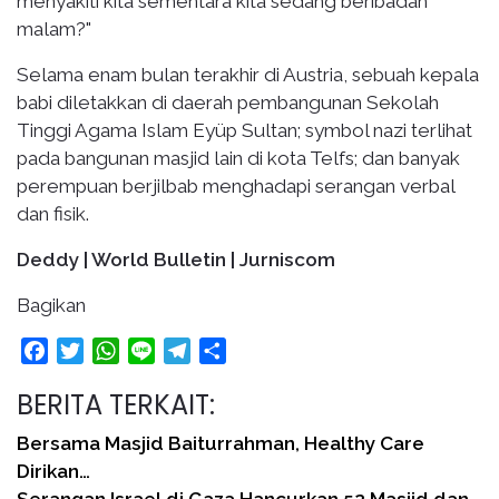
menyakiti kita sementara kita sedang beribadah
malam?"
Selama enam bulan terakhir di Austria, sebuah kepala
babi diletakkan di daerah pembangunan Sekolah
Tinggi Agama Islam Eyüp Sultan; symbol nazi terlihat
pada bangunan masjid lain di kota Telfs; dan banyak
perempuan berjilbab menghadapi serangan verbal
dan fisik.
Deddy | World Bulletin | Jurniscom
Bagikan
Facebook
Twitter
WhatsApp
Line
Telegram
Share
BERITA TERKAIT:
Bersama Masjid Baiturrahman, Healthy Care
Dirikan…
Serangan Israel di Gaza Hancurkan 52 Masjid dan