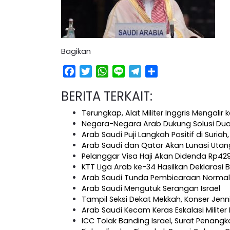
Bagikan
Facebook
Twitter
WhatsApp
Line
Telegram
Share
BERITA TERKAIT:
Terungkap, Alat Militer Inggris Mengalir 
Negara-Negara Arab Dukung Solusi Dua
Arab Saudi Puji Langkah Positif di Suriah
Arab Saudi dan Qatar Akan Lunasi Utan
Pelanggar Visa Haji Akan Didenda Rp42
KTT Liga Arab ke-34 Hasilkan Deklarasi
Arab Saudi Tunda Pembicaraan Normali
Arab Saudi Mengutuk Serangan Israel
Tampil Seksi Dekat Mekkah, Konser Jenni
Arab Saudi Kecam Keras Eskalasi Militer 
ICC Tolak Banding Israel, Surat Penang