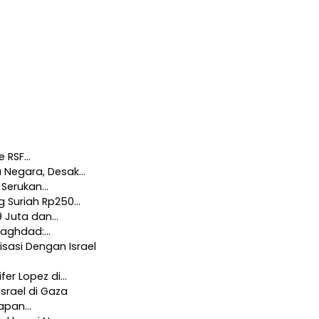
ke RSF…
 Negara, Desak…
, Serukan…
g Suriah Rp250…
9 Juta dan…
 Baghdad:…
sasi Dengan Israel
fer Lopez di…
Israel di Gaza
kapan…