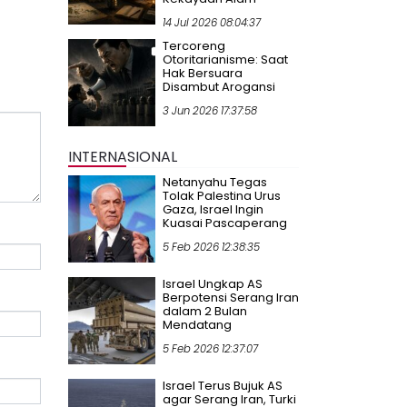
14 Jul 2026 08:04:37
Tercoreng
Otoritarianisme: Saat
Hak Bersuara
Disambut Arogansi
3 Jun 2026 17:37:58
INTERNASIONAL
Netanyahu Tegas
Tolak Palestina Urus
Gaza, Israel Ingin
Kuasai Pascaperang
5 Feb 2026 12:38:35
Israel Ungkap AS
Berpotensi Serang Iran
dalam 2 Bulan
Mendatang
5 Feb 2026 12:37:07
Israel Terus Bujuk AS
agar Serang Iran, Turki