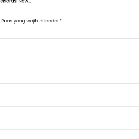
eklarasi New…
.
Ruas yang wajib ditandai
*