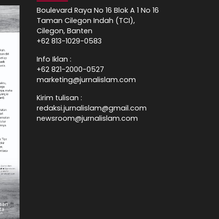
Boulevard Raya No 16 Blok A 1 No 16
Taman Cilegon Indah (TCI),
Cilegon, Banten
+62 813-1029-0583
Info Iklan :
+62 821-2000-0527
marketing@jurnalislam.com
Kirim tulisan :
redaksi.jurnalislam@gmail.com
newsroom@jurnalislam.com