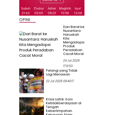
OPINI
Dari Barat ke
Nusantara:
Haruskah
Kita
Mengadopsi
Produk
Peradaban
Cacat Moral
24 Jul 2026
17:13:53
Pelangi yang Tidak
Lagi Menawan
22 Jul 2026 09:40:17
Krisis Listrik: Ironi
Ketidakberdayaan di
Tengah
Keberlimpahan
Kekayaan Alam