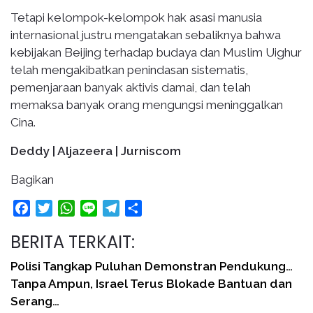
Tetapi kelompok-kelompok hak asasi manusia
internasional justru mengatakan sebaliknya bahwa
kebijakan Beijing terhadap budaya dan Muslim Uighur
telah mengakibatkan penindasan sistematis,
pemenjaraan banyak aktivis damai, dan telah
memaksa banyak orang mengungsi meninggalkan
Cina.
Deddy | Aljazeera | Jurniscom
Bagikan
Facebook
Twitter
WhatsApp
Line
Telegram
Share
BERITA TERKAIT:
Polisi Tangkap Puluhan Demonstran Pendukung…
Tanpa Ampun, Israel Terus Blokade Bantuan dan
Serang…