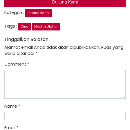
Dukung Kami
Kategori :
Internasional
Tags :
Cina
Muslim Uighur
Tinggalkan Balasan
Alamat email Anda tidak akan dipublikasikan.
Ruas yang
wajib ditandai
*
Comment
*
Name
*
Email
*