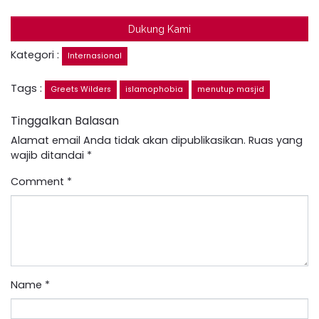
Dukung Kami
Kategori :
Internasional
Tags :
Greets Wilders
islamophobia
menutup masjid
Tinggalkan Balasan
Alamat email Anda tidak akan dipublikasikan.
Ruas yang
wajib ditandai
*
Comment
*
Name
*