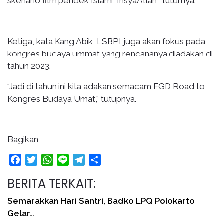
skenario film pendek Islami, InsyaAllah,” tuturnya.
Ketiga, kata Kang Abik, LSBPI juga akan fokus pada
kongres budaya ummat yang rencananya diadakan di
tahun 2023.
“Jadi di tahun ini kita adakan semacam FGD Road to
Kongres Budaya Umat,” tutupnya.
Bagikan
Facebook
Twitter
WhatsApp
Line
Telegram
Share
BERITA TERKAIT:
Semarakkan Hari Santri, Badko LPQ Polokarto
Gelar…