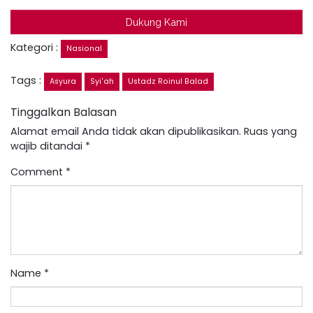
Dukung Kami
Kategori :
Nasional
Tags :
Asyura
Syi'ah
Ustadz Roinul Balad
Tinggalkan Balasan
Alamat email Anda tidak akan dipublikasikan.
Ruas yang
wajib ditandai
*
Comment
*
Name
*