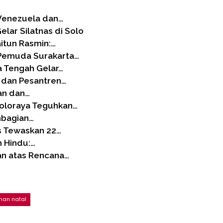
 Venezuela dan…
ar Silatnas di Solo
itun Rasmin:…
Pemuda Surakarta…
a Tengah Gelar…
 dan Pesantren…
gan dan…
Soloraya Teguhkan…
embagian…
s Tewaskan 22…
m Hindu:…
n atas Rencana…
an natal