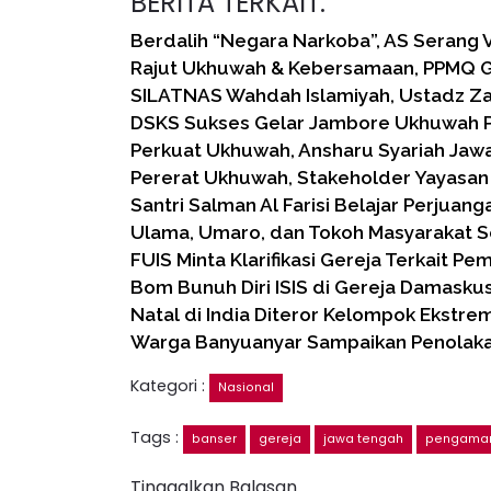
BERITA TERKAIT:
Berdalih “Negara Narkoba”, AS Serang
Rajut Ukhuwah & Kebersamaan, PPMQ Gel
SILATNAS Wahdah Islamiyah, Ustadz Za
DSKS Sukses Gelar Jambore Ukhuwah 
Perkuat Ukhuwah, Ansharu Syariah Jaw
Pererat Ukhuwah, Stakeholder Yayasan
Santri Salman Al Farisi Belajar Perjuan
Ulama, Umaro, dan Tokoh Masyarakat 
FUIS Minta Klarifikasi Gereja Terkait P
Bom Bunuh Diri ISIS di Gereja Damasku
Natal di India Diteror Kelompok Ekstre
Warga Banyuanyar Sampaikan Penolaka
Kategori :
Nasional
Tags :
banser
gereja
jawa tengah
pengaman
Tinggalkan Balasan