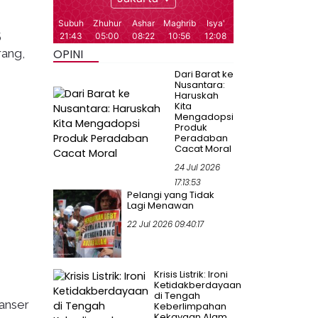
5
rang,
OPINI
Dari Barat ke
Nusantara:
Haruskah
Kita
Mengadopsi
Produk
Peradaban
Cacat Moral
24 Jul 2026
17:13:53
Pelangi yang Tidak
Lagi Menawan
22 Jul 2026 09:40:17
Krisis Listrik: Ironi
Ketidakberdayaan
di Tengah
anser
Keberlimpahan
Kekayaan Alam