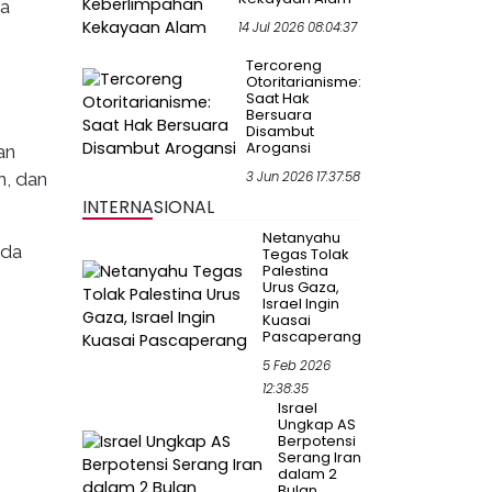
ra
14 Jul 2026 08:04:37
Tercoreng
Otoritarianisme:
Saat Hak
Bersuara
Disambut
Arogansi
an
h, dan
3 Jun 2026 17:37:58
INTERNASIONAL
Netanyahu
ada
Tegas Tolak
Palestina
Urus Gaza,
Israel Ingin
Kuasai
Pascaperang
5 Feb 2026
12:38:35
Israel
Ungkap AS
Berpotensi
Serang Iran
dalam 2
Bulan