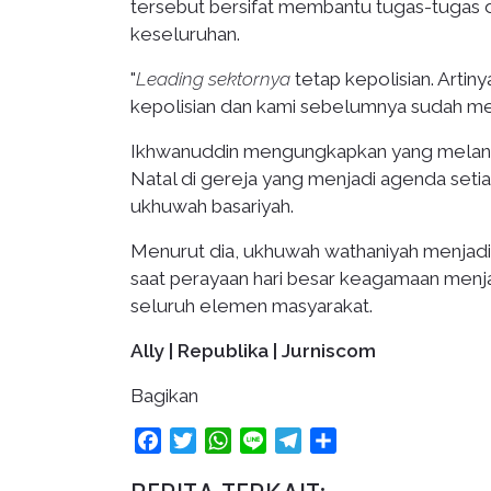
tersebut bersifat membantu tugas-tugas 
keseluruhan.
"
Leading sektornya
tetap kepolisian. Art
kepolisian dan kami sebelumnya sudah mel
Ikhwanuddin mengungkapkan yang meland
Natal di gereja yang menjadi agenda seti
ukhuwah basariyah.
Menurut dia, ukhuwah wathaniyah menjadi
saat perayaan hari besar keagamaan menja
seluruh elemen masyarakat.
Ally | Republika | Jurniscom
Bagikan
Facebook
Twitter
WhatsApp
Line
Telegram
Share