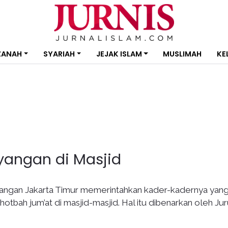
ZANAH
SYARIAH
JEJAK ISLAM
MUSLIMAH
KE
yangan di Masjid
angan Jakarta Timur memerintahkan kader-kadernya yan
bah jum’at di masjid-masjid. Hal itu dibenarkan oleh Jur