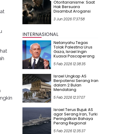
Otoritarianisme: Saat
Hak Bersuara
at
Disambut Arogansi
3 Jun 2026 17:37:58
u
INTERNASIONAL
Netanyahu Tegas
Tolak Palestina Urus
ihat
Gaza, Israel Ingin
Kuasai Pascaperang
ah
5 Feb 2026 12:38:35
Israel Ungkap AS
Berpotensi Serang Iran
dalam 2 Bulan
Mendatang
n
ungkin
5 Feb 2026 12:37:07
Israel Terus Bujuk AS
agar Serang Iran, Turki
Peringatkan Bahaya
Perang Regional
5 Feb 2026 12:35:37