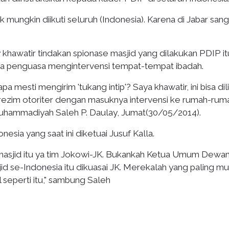
k mungkin diikuti seluruh (Indonesia). Karena di Jabar sang
hawatir tindakan spionase masjid yang dilakukan PDIP it
na penguasa mengintervensi tempat-tempat ibadah.
pa mesti mengirim 'tukang intip'? Saya khawatir, ini bisa dil
ezim otoriter dengan masuknya intervensi ke rumah-rum
hammadiyah Saleh P. Daulay, Jumat(30/05/2014).
esia yang saat ini diketuai Jusuf Kalla.
 masjid itu ya tim Jokowi-JK. Bukankah Ketua Umum Dewa
id se-Indonesia itu dikuasai JK. Merekalah yang paling m
seperti itu," sambung Saleh