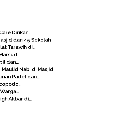
Care Dirikan…
asjid dan 45 Sekolah
at Tarawih di…
 Marsudi…
pil dan…
 Maulid Nabi di Masjid
unan Padel dan…
Arcopodo…
, Warga…
igh Akbar di…