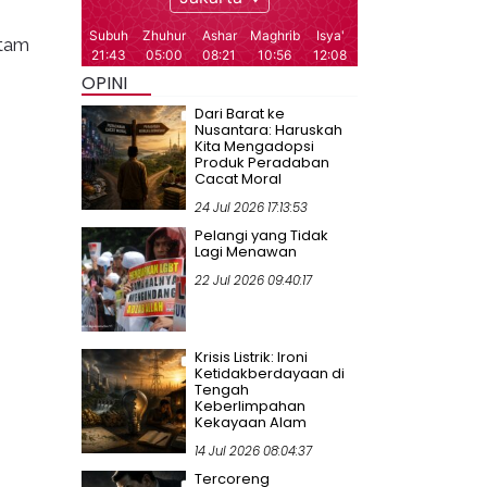
itam
OPINI
Dari Barat ke
Nusantara: Haruskah
Kita Mengadopsi
Produk Peradaban
Cacat Moral
24 Jul 2026 17:13:53
Pelangi yang Tidak
Lagi Menawan
22 Jul 2026 09:40:17
Krisis Listrik: Ironi
Ketidakberdayaan di
Tengah
Keberlimpahan
Kekayaan Alam
14 Jul 2026 08:04:37
Tercoreng
.