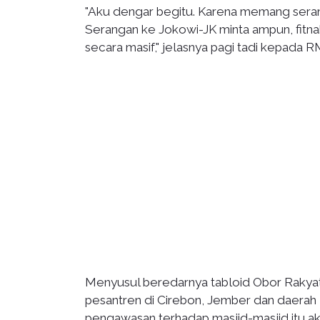
"Aku dengar begitu. Karena memang serang
Serangan ke Jokowi-JK minta ampun, fit
secara masif," jelasnya pagi tadi kepada 
Menyusul beredarnya tabloid Obor Rakyat 
pesantren di Cirebon, Jember dan daerah
pengawasan terhadap masjid-masjid itu aka