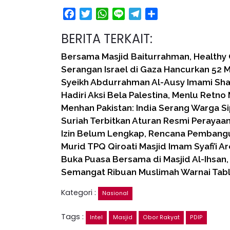
Facebook
Twitter
WhatsApp
Line
Telegram
Share
BERITA TERKAIT:
Bersama Masjid Baiturrahman, Healthy 
Serangan Israel di Gaza Hancurkan 52 M
Syeikh Abdurrahman Al-Ausy Imami Shal
Hadiri Aksi Bela Palestina, Menlu Retno
Menhan Pakistan: India Serang Warga Si
Suriah Terbitkan Aturan Resmi Perayaan
Izin Belum Lengkap, Rencana Pembang
Murid TPQ Qiroati Masjid Imam Syafi’i 
Buka Puasa Bersama di Masjid Al-Ihsan
Semangat Ribuan Muslimah Warnai Tabl
Kategori :
Nasional
Tags :
Intel
Masjid
Obor Rakyat
PDIP