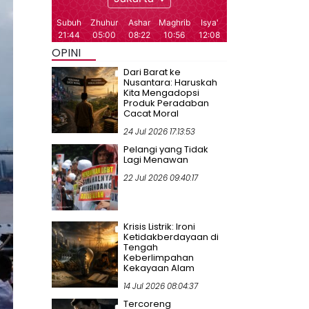
OPINI
Dari Barat ke
Nusantara: Haruskah
Kita Mengadopsi
Produk Peradaban
Cacat Moral
24 Jul 2026 17:13:53
Pelangi yang Tidak
Lagi Menawan
22 Jul 2026 09:40:17
Krisis Listrik: Ironi
Ketidakberdayaan di
Tengah
Keberlimpahan
Kekayaan Alam
14 Jul 2026 08:04:37
Tercoreng