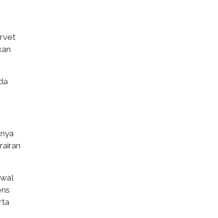
orvet
kan
da
tnya
rairan
awal
ens
rta