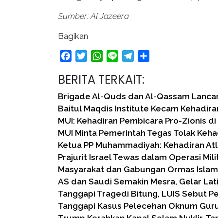
Sumber: Al Jazeera
Bagikan
Facebook
Twitter
WhatsApp
Line
Telegram
Share
BERITA TERKAIT:
Brigade Al-Quds dan Al-Qassam Lanca
Baitul Maqdis Institute Kecam Kehadi
MUI: Kehadiran Pembicara Pro-Zionis di
MUI Minta Pemerintah Tegas Tolak Keha
Ketua PP Muhammadiyah: Kehadiran Atle
Prajurit Israel Tewas dalam Operasi Mili
Masyarakat dan Gabungan Ormas Islam
AS dan Saudi Semakin Mesra, Gelar La
Tanggapi Tragedi Bitung, LUIS Sebut P
Tanggapi Kasus Pelecehan Oknum Guru 