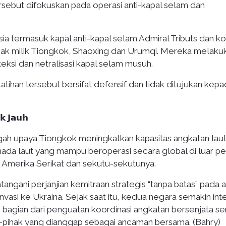
ersebut difokuskan pada operasi anti-kapal selam dan
sia termasuk kapal anti-kapal selam Admiral Tributs dan k
ak milik Tiongkok, Shaoxing dan Urumqi. Mereka melaku
eksi dan netralisasi kapal selam musuh.
ihan tersebut bersifat defensif dan tidak ditujukan kepa
𝗸 𝗝𝗮𝘂𝗵
engah upaya Tiongkok meningkatkan kapasitas angkatan lau
armada laut yang mampu beroperasi secara global di luar pe
r Amerika Serikat dan sekutu-sekutunya.
gani perjanjian kemitraan strategis “tanpa batas” pada 
vasi ke Ukraina. Sejak saat itu, kedua negara semakin int
 bagian dari penguatan koordinasi angkatan bersenjata se
k-pihak yang dianggap sebagai ancaman bersama. (Bahry)