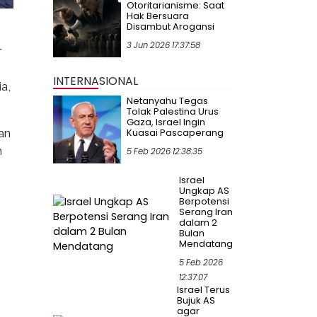
Otoritarianisme: Saat
Hak Bersuara
Disambut Arogansi
3 Jun 2026 17:37:58
r
INTERNASIONAL
a,
Netanyahu Tegas
Tolak Palestina Urus
Gaza, Israel Ingin
an
Kuasai Pascaperang
n
5 Feb 2026 12:38:35
Israel
Ungkap AS
Berpotensi
Serang Iran
dalam 2
Bulan
Mendatang
5 Feb 2026
12:37:07
Israel Terus
Bujuk AS
agar