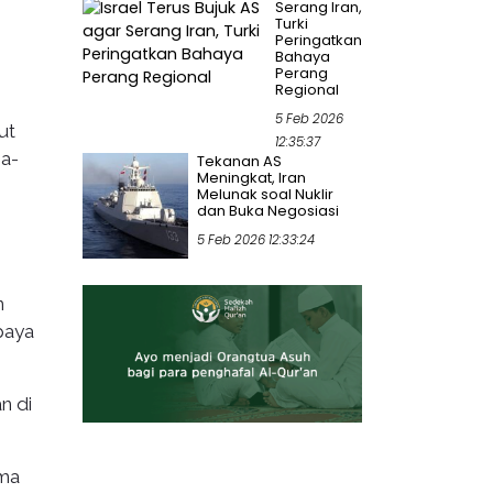
Serang Iran,
Turki
Peringatkan
Bahaya
Perang
Regional
5 Feb 2026
ut
12:35:37
ia-
Tekanan AS
Meningkat, Iran
Melunak soal Nuklir
dan Buka Negosiasi
5 Feb 2026 12:33:24
n
paya
n di
ama