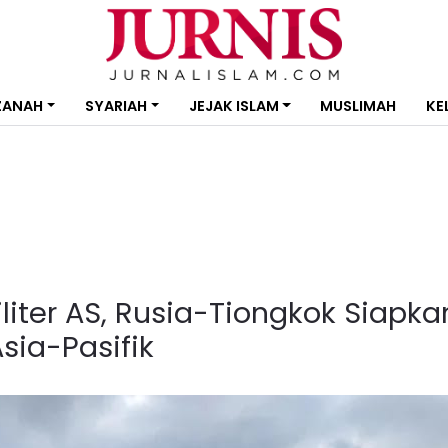
ZANAH
SYARIAH
JEJAK ISLAM
MUSLIMAH
KE
iter AS, Rusia-Tiongkok Siapka
sia-Pasifik