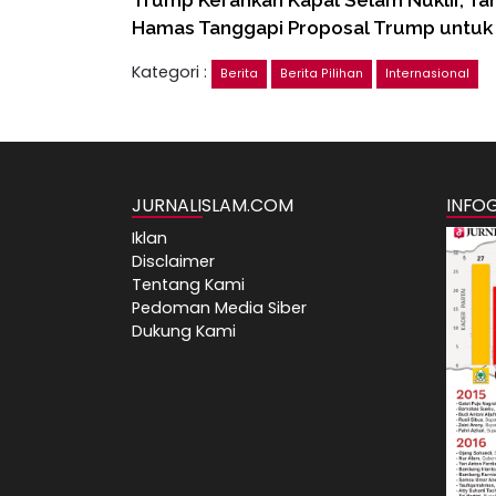
Trump Kerahkan Kapal Selam Nuklir, T
Hamas Tanggapi Proposal Trump untuk 
Kategori :
Berita
Berita Pilihan
Internasional
JURNALISLAM.COM
INFO
Iklan
Disclaimer
Tentang Kami
Pedoman Media Siber
Dukung Kami