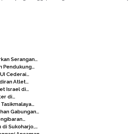
rkan Serangan…
ran Pendukung…
 UI Cederai…
diran Atlet…
t Israel di…
ter di…
 Tasikmalaya…
tihan Gabungan…
engibaran…
di Sukoharjo,…