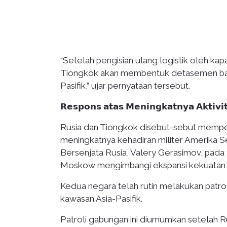
“Setelah pengisian ulang logistik oleh k
Tiongkok akan membentuk detasemen baru
Pasifik,” ujar pernyataan tersebut.
𝗥𝗲𝘀𝗽𝗼𝗻𝘀 𝗮𝘁𝗮𝘀 𝗠𝗲𝗻𝗶𝗻𝗴𝗸𝗮𝘁𝗻𝘆𝗮 𝗔𝗸𝘁𝗶𝘃𝗶𝘁
Rusia dan Tiongkok disebut-sebut memper
meningkatnya kehadiran militer Amerika S
Bersenjata Rusia, Valery Gerasimov, pada 
Moskow mengimbangi ekspansi kekuatan mi
Kedua negara telah rutin melakukan patrol
kawasan Asia-Pasifik.
Patroli gabungan ini diumumkan setelah R