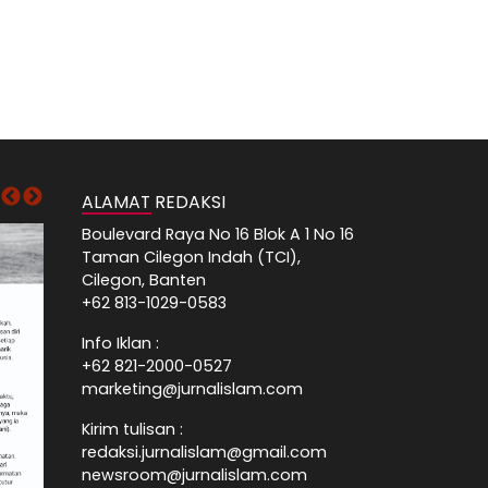
ALAMAT REDAKSI
Boulevard Raya No 16 Blok A 1 No 16
Taman Cilegon Indah (TCI),
Cilegon, Banten
+62 813-1029-0583
Info Iklan :
+62 821-2000-0527
marketing@jurnalislam.com
Kirim tulisan :
redaksi.jurnalislam@gmail.com
newsroom@jurnalislam.com