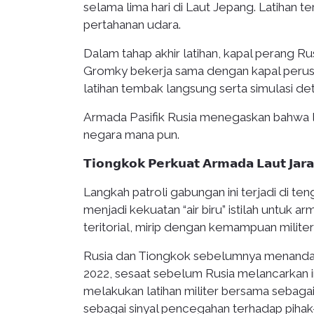
selama lima hari di Laut Jepang. Latihan t
pertahanan udara.
Dalam tahap akhir latihan, kapal perang Ru
Gromky bekerja sama dengan kapal perus
latihan tembak langsung serta simulasi det
Armada Pasifik Rusia menegaskan bahwa lat
negara mana pun.
𝗧𝗶𝗼𝗻𝗴𝗸𝗼𝗸 𝗣𝗲𝗿𝗸𝘂𝗮𝘁 𝗔𝗿𝗺𝗮𝗱𝗮 𝗟𝗮𝘂𝘁 𝗝𝗮𝗿𝗮
Langkah patroli gabungan ini terjadi di t
menjadi kekuatan “air biru” istilah untuk 
teritorial, mirip dengan kemampuan milite
Rusia dan Tiongkok sebelumnya menandatan
2022, sesaat sebelum Rusia melancarkan in
melakukan latihan militer bersama sebagai
sebagai sinyal pencegahan terhadap piha