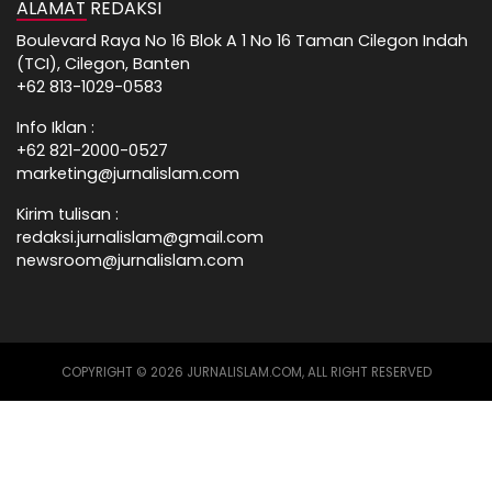
ALAMAT REDAKSI
Boulevard Raya No 16 Blok A 1 No 16 Taman Cilegon Indah
(TCI), Cilegon, Banten
+62 813-1029-0583
Info Iklan :
+62 821-2000-0527
marketing@jurnalislam.com
Kirim tulisan :
redaksi.jurnalislam@gmail.com
newsroom@jurnalislam.com
COPYRIGHT © 2026 JURNALISLAM.COM, ALL RIGHT RESERVED