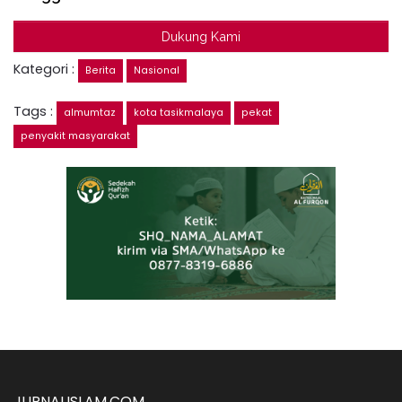
Dukung Kami
Kategori :
Berita
Nasional
Tags :
almumtaz
kota tasikmalaya
pekat
penyakit masyarakat
JURNALISLAM.COM