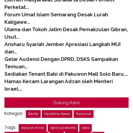
Perketat…
Forum Umat Islam Semarang Desak Lurah
Kaligawe…
Ulama dan Tokoh Jatim Desak Pemakzulan Gibran,
Usut…
Ansharu Syariah Jember Apresiasi Langkah MUI
dan…
Gelar Audensi Dengan DPRD, DSKS Sampaikan
Temuan…
Sediakan Tenant Babi di Pakuwon Mall Solo Baru,…
Hamas Kecam Larangan Adzan oleh Menteri
Israel,…
Dukung Kami
Kategori :
Berita
Headline News
Nasional
Tags :
darurat miras
dprd surakarta
dsks