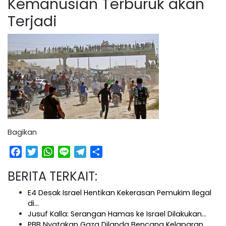
Kemanusian Terburuk akan
Terjadi
Bagikan
Facebook
Twitter
WhatsApp
Line
Telegram
Share
BERITA TERKAIT:
E4 Desak Israel Hentikan Kekerasan Pemukim Ilegal
di…
Jusuf Kalla: Serangan Hamas ke Israel Dilakukan…
PBB Nyatakan Gaza Dilanda Bencana Kelaparan,