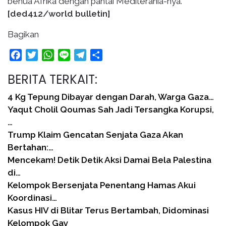
benua Afrika dengan pantai Mediterania-nya.
[ded412/world bulletin]
Bagikan
Facebook
Twitter
WhatsApp
Line
Telegram
Share
BERITA TERKAIT:
4 Kg Tepung Dibayar dengan Darah, Warga Gaza…
Yaqut Cholil Qoumas Sah Jadi Tersangka Korupsi,
…
Trump Klaim Gencatan Senjata Gaza Akan
Bertahan:…
Mencekam! Detik Detik Aksi Damai Bela Palestina
di…
Kelompok Bersenjata Penentang Hamas Akui
Koordinasi…
Kasus HIV di Blitar Terus Bertambah, Didominasi
Kelompok Gay