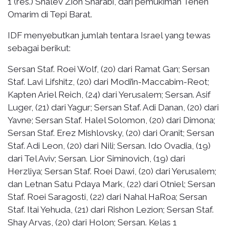
1 (res.) Shalev Zion Sharabi, dari pemukiman Teneh
Omarim di Tepi Barat.
IDF menyebutkan jumlah tentara Israel yang tewas
sebagai berikut:
Sersan Staf. Roei Wolf, (20) dari Ramat Gan; Sersan
Staf. Lavi Lifshitz, (20) dari Modi’in-Maccabim-Reot;
Kapten Ariel Reich, (24) dari Yerusalem; Sersan. Asif
Luger, (21) dari Yagur; Sersan Staf. Adi Danan, (20) dari
Yavne; Sersan Staf. Halel Solomon, (20) dari Dimona;
Sersan Staf. Erez Mishlovsky, (20) dari Oranit; Sersan
Staf. Adi Leon, (20) dari Nili; Sersan. Ido Ovadia, (19)
dari Tel Aviv; Sersan. Lior Siminovich, (19) dari
Herzliya; Sersan Staf. Roei Dawi, (20) dari Yerusalem;
dan Letnan Satu Pdaya Mark, (22) dari Otniel; Sersan
Staf. Roei Saragosti, (22) dari Nahal HaRoa; Sersan
Staf. Itai Yehuda, (21) dari Rishon Lezion; Sersan Staf.
Shay Arvas, (20) dari Holon; Sersan. Kelas 1