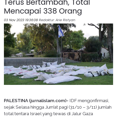
Terus Bertambah, Total
Mencapai 338 Orang
03 Nov 2023 19:36:08
Redaktur
: Arie Ristyan
PALESTINA (jurnalislam.com)-
IDF mengonfirmasi,
sejak Selasa hingga Jum’at pagi (31/10 – 3/11) jumlah
total tentara Israel yang tewas di Jalur Gaza