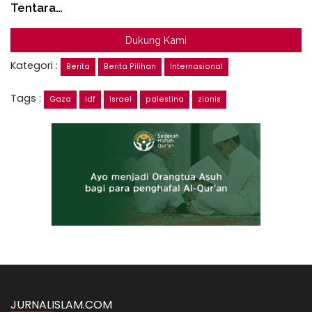
Tentara…
Dukung Kami
Kategori :
Berita
Berita Pilihan
Internasional
Tags :
Gaza
idf
israel
palestina
zionis
JURNALISLAM.COM