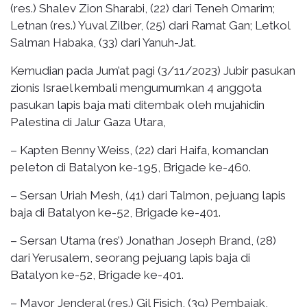
(res.) Shalev Zion Sharabi, (22) dari Teneh Omarim;
Letnan (res.) Yuval Zilber, (25) dari Ramat Gan; Letkol
Salman Habaka, (33) dari Yanuh-Jat.
Kemudian pada Jum’at pagi (3/11/2023) Jubir pasukan
zionis Israel kembali mengumumkan 4 anggota
pasukan lapis baja mati ditembak oleh mujahidin
Palestina di Jalur Gaza Utara,
– Kapten Benny Weiss, (22) dari Haifa, komandan
peleton di Batalyon ke-195, Brigade ke-460.
– Sersan Uriah Mesh, (41) dari Talmon, pejuang lapis
baja di Batalyon ke-52, Brigade ke-401.
– Sersan Utama (res’) Jonathan Joseph Brand, (28)
dari Yerusalem, seorang pejuang lapis baja di
Batalyon ke-52, Brigade ke-401.
– Mayor Jenderal (res.) Gil Fisich, (39) Pembajak,