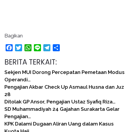
Bagikan
Facebook
Twitter
WhatsApp
Line
Telegram
Share
BERITA TERKAIT:
Sekjen MUI Dorong Percepatan Pemetaan Modus
Operandi…
Pengajian Akbar Check Up Asmaul Husna dan Juz
28
Ditolak GP Ansor, Pengajian Ustaz Syafiq Riza…
SD Muhammadiyah 24 Gajahan Surakarta Gelar
Pengajian…
KPK Dalami Dugaan Aliran Uang dalam Kasus
Kuota Haji…