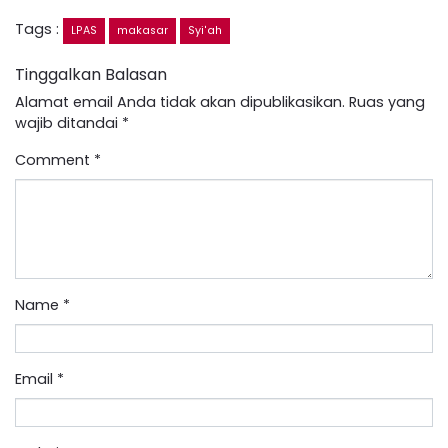
Tags :
LPAS
makasar
Syi'ah
Tinggalkan Balasan
Alamat email Anda tidak akan dipublikasikan.
Ruas yang
wajib ditandai
*
Comment
*
Name
*
Email
*