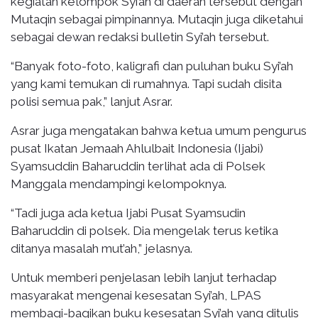
kegiatan kelompok Syi’ah di daerah tersebut dengan
Mutaqin sebagai pimpinannya. Mutaqin juga diketahui
sebagai dewan redaksi bulletin Syi’ah tersebut.
“Banyak foto-foto, kaligrafi dan puluhan buku Syi’ah
yang kami temukan di rumahnya. Tapi sudah disita
polisi semua pak,” lanjut Asrar.
Asrar juga mengatakan bahwa ketua umum pengurus
pusat Ikatan Jemaah Ahlulbait Indonesia (Ijabi)
Syamsuddin Baharuddin terlihat ada di Polsek
Manggala mendampingi kelompoknya.
“Tadi juga ada ketua Ijabi Pusat Syamsudin
Baharuddin di polsek. Dia mengelak terus ketika
ditanya masalah mut’ah,” jelasnya.
Untuk memberi penjelasan lebih lanjut terhadap
masyarakat mengenai kesesatan Syi’ah, LPAS
membagi-bagikan buku kesesatan Syi’ah yang ditulis