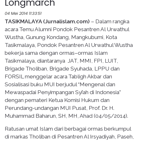
Longmarch
04 Mei 2014 11:33:51
TASIKMALAYA (Jurnalislam.com)
– Dalam rangka
acara Temu Alumni Pondok Pesantren Al Urwathul
Wustha, Gunung Kondang, Mangkubumi, Kota
Tasikmalaya, Pondok Pesantren Al Urwathul Wustha
bekerja sama dengan ormas–ormas Islam
Tasikmalaya, diantaranya JAT, MMI, FPI, LUIT,
Brigade Tholiban, Brigade Syuhada, LPPU dan
FORSIL menggelar acara Tabligh Akbar dan
Sosialisasi buku MUI berjudul “Mengenal dan
Mewaspadai Penyimpangan Syi’ah di Indonesia”
dengan pemateri Ketua Komisi Hukum dan
Perundang-undangan MUI Pusat, Prof. Dr. H.
Muhammad Baharun, SH, MH, Ahad (04/05/2014).
Ratusan umat Islam dari berbagai ormas berkumpul
di markas Tholiban di Pesantren Al Irsyadiyah, Paseh,