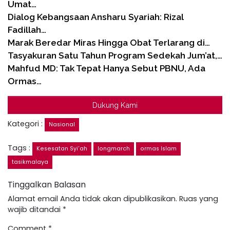
Umat…
Dialog Kebangsaan Ansharu Syariah: Rizal
Fadillah…
Marak Beredar Miras Hingga Obat Terlarang di…
Tasyakuran Satu Tahun Program Sedekah Jum’at,…
Mahfud MD: Tak Tepat Hanya Sebut PBNU, Ada
Ormas…
Dukung Kami
Kategori :
Nasional
Tags :
Kesesatan Syi'ah
longmarch
ormas Islam
tasikmalaya
Tinggalkan Balasan
Alamat email Anda tidak akan dipublikasikan.
Ruas yang
wajib ditandai
*
Comment
*