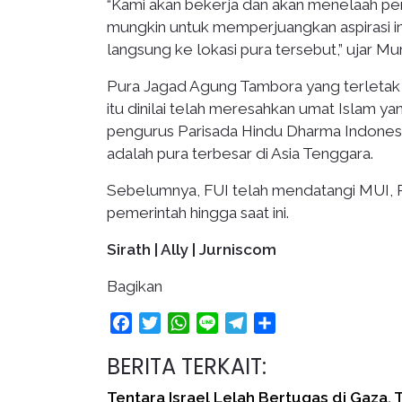
“Kami akan bekerja dan akan menelaah pe
mungkin untuk memperjuangkan aspirasi in
langsung ke lokasi pura tersebut,” ujar Mur
Pura Jagad Agung Tambora yang terletak
itu dinilai telah meresahkan umat Islam ya
pengurus Parisada Hindu Dharma Indones
adalah pura terbesar di Asia Tenggara.
Sebelumnya, FUI telah mendatangi MUI, P
pemerintah hingga saat ini.
Sirath | Ally | Jurniscom
Bagikan
Facebook
Twitter
WhatsApp
Line
Telegram
Share
BERITA TERKAIT:
Tentara Israel Lelah Bertugas di Gaza,