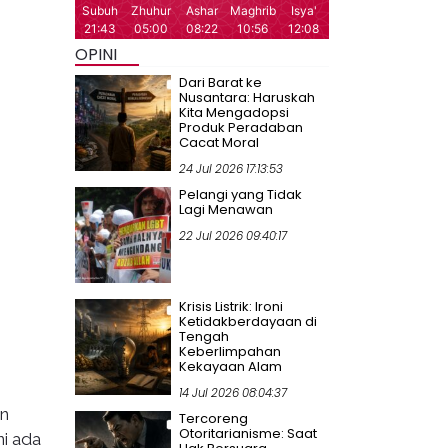
OPINI
Dari Barat ke
Nusantara: Haruskah
Kita Mengadopsi
Produk Peradaban
Cacat Moral
24 Jul 2026 17:13:53
Pelangi yang Tidak
Lagi Menawan
22 Jul 2026 09:40:17
Krisis Listrik: Ironi
Ketidakberdayaan di
Tengah
Keberlimpahan
Kekayaan Alam
14 Jul 2026 08:04:37
an
Tercoreng
Otoritarianisme: Saat
ni ada