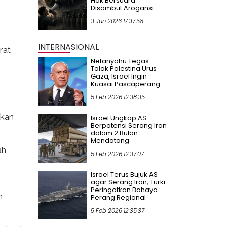
Hak Bersuara
Disambut Arogansi
3 Jun 2026 17:37:58
INTERNASIONAL
rat
Netanyahu Tegas
Tolak Palestina Urus
Gaza, Israel Ingin
Kuasai Pascaperang
5 Feb 2026 12:38:35
lkan
Israel Ungkap AS
Berpotensi Serang Iran
dalam 2 Bulan
Mendatang
ah
5 Feb 2026 12:37:07
Israel Terus Bujuk AS
agar Serang Iran, Turki
Peringatkan Bahaya
n
Perang Regional
5 Feb 2026 12:35:37