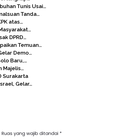
buhan Tunis Usai…
malsuan Tanda…
KPK atas…
 Masyarakat…
esak DPRD…
mpaikan Temuan…
 Gelar Demo…
Solo Baru,…
 Majelis…
D Surakarta
srael, Gelar…
.
Ruas yang wajib ditandai
*