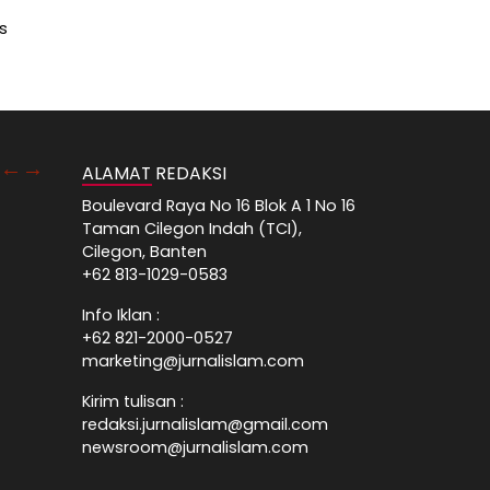
s
ALAMAT REDAKSI
Boulevard Raya No 16 Blok A 1 No 16
Taman Cilegon Indah (TCI),
Cilegon, Banten
+62 813-1029-0583
Info Iklan :
+62 821-2000-0527
marketing@jurnalislam.com
Kirim tulisan :
redaksi.jurnalislam@gmail.com
newsroom@jurnalislam.com