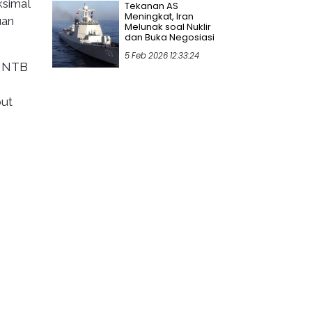
ksimal
Tekanan AS
Meningkat, Iran
uan
Melunak soal Nuklir
dan Buka Negosiasi
5 Feb 2026 12:33:24
, NTB
but