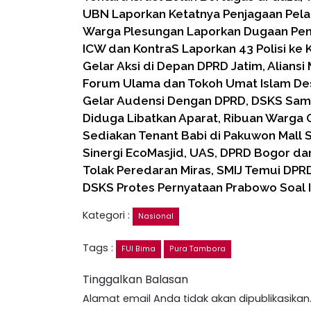
UBN Laporkan Ketatnya Penjagaan Pela
Warga Plesungan Laporkan Dugaan Pe
ICW dan KontraS Laporkan 43 Polisi ke 
Gelar Aksi di Depan DPRD Jatim, Aliansi
Forum Ulama dan Tokoh Umat Islam D
Gelar Audensi Dengan DPRD, DSKS Sa
Diduga Libatkan Aparat, Ribuan Warga
Sediakan Tenant Babi di Pakuwon Mall 
Sinergi EcoMasjid, UAS, DPRD Bogor dan
Tolak Peredaran Miras, SMIJ Temui DPR
DSKS Protes Pernyataan Prabowo Soal I
Kategori :
Nasional
Tags :
FUI Bima
Pura Tambora
Tinggalkan Balasan
Alamat email Anda tidak akan dipublikasikan