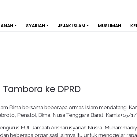
ZANAH
SYARIAH
JEJAK ISLAM
MUSLIMAH
KE
a Tambora ke DPRD
lam Bima bersama beberapa ormas Islam mendatangi Kan
roto, Penatoi, Bima, Nusa Tenggara Barat, Kamis (15/1/
pengurus FUI, Jamaah Ansharusyari’ah Nusra, Muhammadiy
an beberapa organisasi lainnya itu untuk menggelar rapa