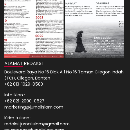
ALAMAT REDAKSI
Boulevard Raya No 16 Blok A 1 No 16 Taman Cilegon Indah
(TCI), Cilegon, Banten
+62 813-1029-0583
Info Iklan :
+62 821-2000-0527
marketing@jurnalislam.com
Kirim tulisan :
redaksi.jurnalislam@gmail.com
newsroom@jurnalislam.com