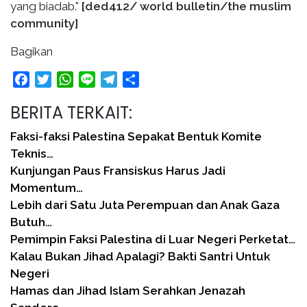
yang biadab."
[ded412/ world bulletin/the muslim
community]
Bagikan
Facebook
Twitter
WhatsApp
Line
Telegram
Share
BERITA TERKAIT:
Faksi-faksi Palestina Sepakat Bentuk Komite
Teknis…
Kunjungan Paus Fransiskus Harus Jadi
Momentum…
Lebih dari Satu Juta Perempuan dan Anak Gaza
Butuh…
Pemimpin Faksi Palestina di Luar Negeri Perketat…
Kalau Bukan Jihad Apalagi? Bakti Santri Untuk
Negeri
Hamas dan Jihad Islam Serahkan Jenazah