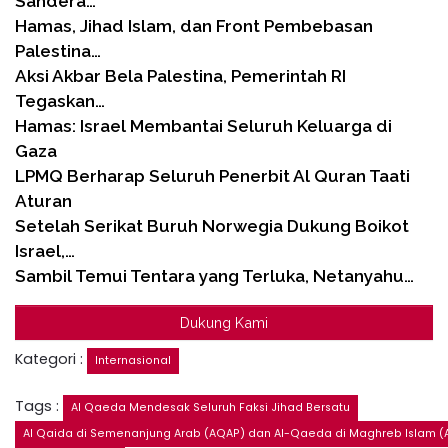
Sandera…
Hamas, Jihad Islam, dan Front Pembebasan
Palestina…
Aksi Akbar Bela Palestina, Pemerintah RI
Tegaskan…
Hamas: Israel Membantai Seluruh Keluarga di
Gaza
LPMQ Berharap Seluruh Penerbit Al Quran Taati
Aturan
Setelah Serikat Buruh Norwegia Dukung Boikot
Israel,…
Sambil Temui Tentara yang Terluka, Netanyahu…
Dukung Kami
Kategori :
Internasional
Tags :
Al Qaeda Mendesak Seluruh Faksi Jihad Bersatu
Al Qaida di Semenanjung Arab (AQAP) dan Al-Qaeda di Maghreb Islam (