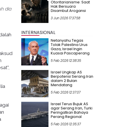
Otoritarianisme: Saat
Hak Bersuara
uh dia
Disambut Arogansi
3 Jun 2026 17:37:58
INTERNASIONAL
dalah
Netanyahu Tegas
Tolak Palestina Urus
Gaza, Israel Ingin
maksud
Kuasai Pascaperang
n
5 Feb 2026 12:38:35
sat”,
Israel Ungkap AS
Berpotensi Serang Iran
dalam 2 Bulan
Mendatang
lia
5 Feb 2026 12:37:07
Israel Terus Bujuk AS
agai
agar Serang Iran, Turki
an
Peringatkan Bahaya
Perang Regional
a
5 Feb 2026 12:35:37