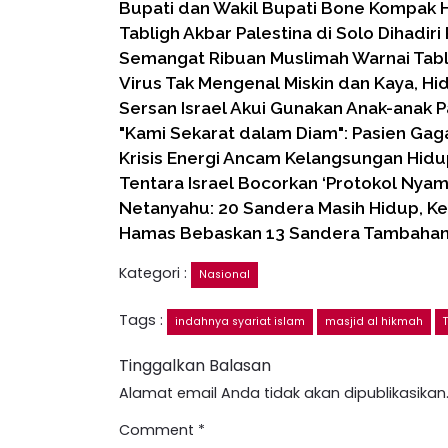
Bupati dan Wakil Bupati Bone Kompak H
Tabligh Akbar Palestina di Solo Dihadiri
Semangat Ribuan Muslimah Warnai Tabl
Virus Tak Mengenal Miskin dan Kaya, H
Sersan Israel Akui Gunakan Anak-anak P
"Kami Sekarat dalam Diam": Pasien Gaga
Krisis Energi Ancam Kelangsungan Hid
Tentara Israel Bocorkan ‘Protokol Nyamu
Netanyahu: 20 Sandera Masih Hidup, K
Hamas Bebaskan 13 Sandera Tambahan
Kategori :
Nasional
Tags :
indahnya syariat islam
masjid al hikmah
Tinggalkan Balasan
Alamat email Anda tidak akan dipublikasikan
Comment
*