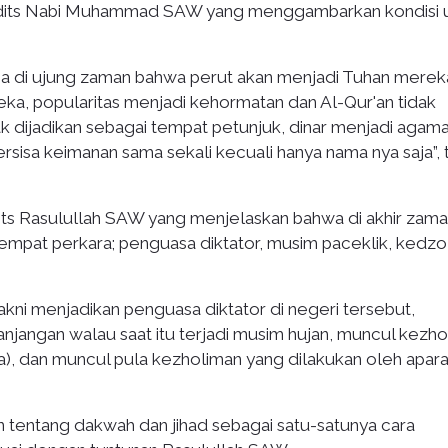
adits Nabi Muhammad SAW yang menggambarkan kondisi 
sa di ujung zaman bahwa perut akan menjadi Tuhan merek
eka, popularitas menjadi kehormatan dan Al-Qur'an tidak
k dijadikan sebagai tempat petunjuk, dinar menjadi agam
rsisa keimanan sama sekali kecuali hanya nama nya saja”, 
ts Rasulullah SAW yang menjelaskan bahwa di akhir zam
mpat perkara; penguasa diktator, musim paceklik, kedzo
akni menjadikan penguasa diktator di negeri tersebut,
jangan walau saat itu terjadi musim hujan, muncul kezho
), dan muncul pula kezholiman yang dilakukan oleh apara
n tentang dakwah dan jihad sebagai satu-satunya cara