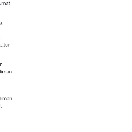
umat
a,
a
tutur
an
liman
liman
t