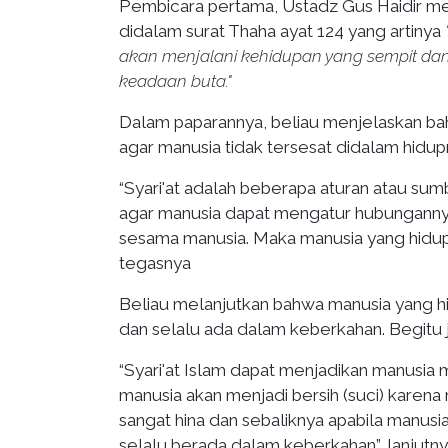
Pembicara pertama, Ustadz Gus Haidir m
didalam surat Thaha ayat 124 yang artinya
akan menjalani kehidupan yang sempit d
keadaan buta."
Dalam paparannya, beliau menjelaskan ba
agar manusia tidak tersesat didalam hidup
“Syari'at adalah beberapa aturan atau 
agar manusia dapat mengatur hubungann
sesama manusia. Maka manusia yang hidup d
tegasnya
Beliau melanjutkan bahwa manusia yang hi
dan selalu ada dalam keberkahan. Begitu 
“Syari'at Islam dapat menjadikan manusia 
manusia akan menjadi bersih (suci) karena 
sangat hina dan sebaliknya apabila manus
selalu berada dalam keberkahan”, lanjutn