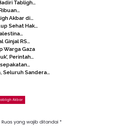
adiri Tabligh…
 Ribuan…
igh Akbar di…
idup Sehat Hak…
alestina…
l Ginjal RS…
up Warga Gaza
k’, Perintah…
esepakatan…
, Seluruh Sandera…
Tabligh Akbar
.
Ruas yang wajib ditandai
*