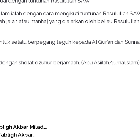
suai dengan tuntunan Rasulullah SAW.
lam ialah dengan cara mengikuti tuntunan Rasulullah SA
ah jalan atau manhaj yang diajarkan oleh beliau Rasulullah
untuk selalu berpegang teguh kepada Al Qur’an dan Sunna
 dengan sholat dzuhur berjamaah. (Abu Asiilah/jurnalislam)
ligh Akbar Milad…
abligh Akbar…