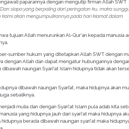
engawali paparannya dengan mengutip firman Allah SWT
"Dan siapa yang berpaling dari peringatan ku, maka sungg
an kami akan mengumpulkannya pada hari kiamat dalam
hwa tujuan Allah menurunkan Al-Qur'an kepada manusia a
nya.
sumber-sumber hukum yang ditetapkan Allah SWT dengan 
ya dengan Allah dan dapat mengatur hubungannya denga
ibawah naungan Syari'at Islam hidupnya tidak akan terse
dupnya dibawah naungan Syari’at, maka hidupnya akan mu
juga sebaliknya.
menjadi mulia dan dengan Syari'at Islam pula adab kita seb
manusia yang hidupnya jauh dari syari'at maka hidupnya ak
ia hidupnya berada dibawah naungan syari'at maka hidupny
ya