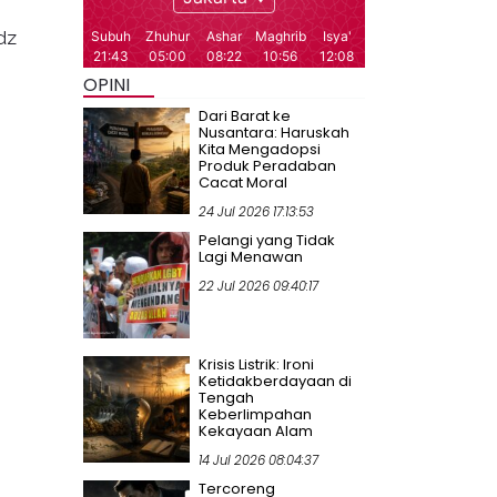
dz
OPINI
Dari Barat ke
Nusantara: Haruskah
Kita Mengadopsi
Produk Peradaban
Cacat Moral
24 Jul 2026 17:13:53
Pelangi yang Tidak
Lagi Menawan
22 Jul 2026 09:40:17
Krisis Listrik: Ironi
Ketidakberdayaan di
Tengah
Keberlimpahan
Kekayaan Alam
14 Jul 2026 08:04:37
Tercoreng