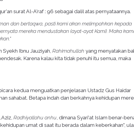
r'an surat Al-A'raf : 96 sebagai dalil atas pernyataannya.
riman dan bertaqwa, pasti kami akan melimpahkan kepada
i ternyata mereka mendustakan (ayat-ayat Kami). Maka kami
kan."
an Syekh Ibnu Jauziyah,
Rahimahullah
yang menyatakan b
 mendesak. Karena kalau kita tidak penuhi itu semua, maka
cara kedua menguatkan penjelasan Ustadz Gus Haidar
an sahabat. Betapa indah dan berkahnya kehidupan mer
 Aziz,
Radhiyallahu anhu
, dimana Syari'at Islam benar-ben
ehidupan umat di saat itu berada dalam keberkahan”, ula