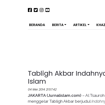
BERANDA
BERITA
ARTIKEL
KHA
Tabligh Akbar Indahny
Islam
04 Mei 2014 21:57:42
JAKARTA (Jurnalislam.com)
– Al Tsauroh
menggelar Tabligh Akbar berjudul
Indahn