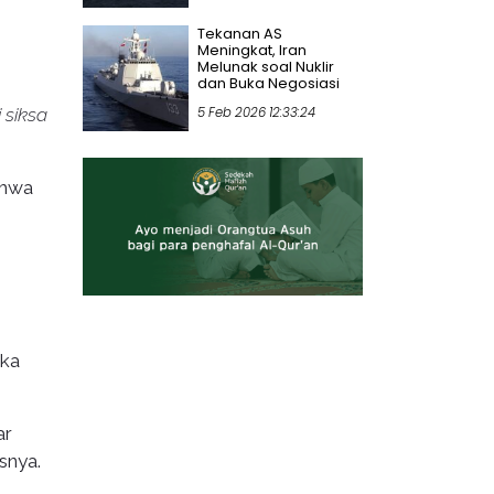
Tekanan AS
Meningkat, Iran
Melunak soal Nuklir
dan Buka Negosiasi
 siksa
5 Feb 2026 12:33:24
ahwa
eka
ar
snya.