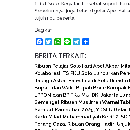
111 di Solo. Kegiatan tersebut seperti lomb
Sebelumnya, juga telah digelar Apel Akb
tujuh ribu peserta.
Bagikan
Facebook
Twitter
WhatsApp
Line
Telegram
Share
BERITA TERKAIT:
Ribuan Pelajar Solo Ikuti Apel Akbar M
Kolaborasi ITS PKU Solo Luncurkan Pen
Tabligh Akbar Palestina di Solo Dihadiri
Bupati dan Wakil Bupati Bone Kompak H
LPPOM dan BP PKU MUI DKI Jakarta Lu
Semangat Ribuan Muslimah Warnai Tabl
Sambut Ramadhan 2025, YDSLU Gelar T
Kado Milad Muhammadiyah Ke-112! S
Perang Gaza, Ribuan Orang Hadiri Unju