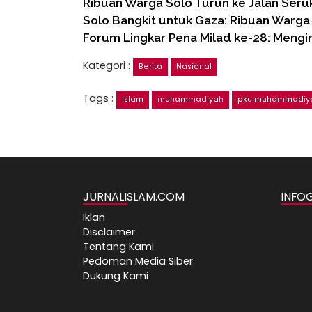
Ribuan Warga Solo Turun ke Jalan Ser
Solo Bangkit untuk Gaza: Ribuan Warg
Forum Lingkar Pena Milad ke-28: Mengin
Kategori :
Berita
Nasional
Tags :
Islam
muhammadiyah
pku muhammadiy
JURNALISLAM.COM
INFO
Iklan
Disclaimer
Tentang Kami
Pedoman Media Siber
Dukung Kami