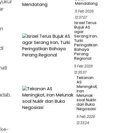
yukur
Mendatang
ar
5 Feb 2026
12:37:07
Israel Terus
Bujuk AS
an
agar
Serang Iran,
Turki
Peringatkan
di
Bahaya
Perang
Regional
5 Feb 2026
hati
12:35:37
Tekanan
AS
Meningkat,
Iran
adab,
Melunak
soal Nuklir
dan Buka
Negosiasi
5 Feb 2026
12:33:24
 ke-