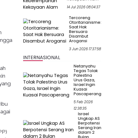
14 Jul 2026 08:04:37
Tercoreng
Otoritarianisme:
Saat Hak
Bersuara
n
Disambut
ingga
Arogansi
3 Jun 2026 17:37:58
INTERNASIONAL
Netanyahu
yah
Tegas Tolak
Palestina
in
Urus Gaza,
 yang
Israel Ingin
Kuasai
Pascaperang
5 Feb 2026
ribu
12:38:35
agai
Israel
Ungkap AS
Berpotensi
Serang Iran
PP)
dalam 2
Bulan