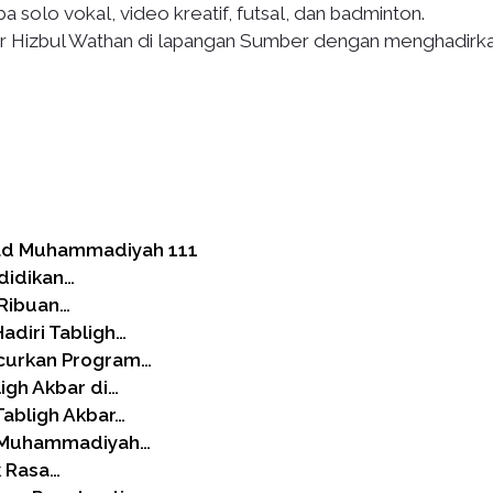
a solo vokal, video kreatif, futsal, dan badminton.
ar Hizbul Wathan di lapangan Sumber dengan menghadirk
ilad Muhammadiyah 111
didikan…
 Ribuan…
adiri Tabligh…
ncurkan Program…
igh Akbar di…
abligh Akbar…
D Muhammadiyah…
k Rasa…