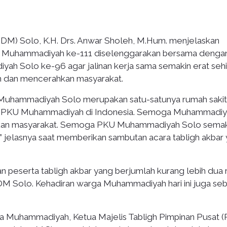
M) Solo, K.H. Drs. Anwar Sholeh, M.Hum. menjelaskan
lad Muhammadiyah ke-111 diselenggarakan bersama denga
yah Solo ke-96 agar jalinan kerja sama semakin erat seh
 dan mencerahkan masyarakat.
 Muhammadiyah Solo merupakan satu-satunya rumah sakit
sakit PKU Muhammadiyah di Indonesia. Semoga Muhammadi
kan masyarakat. Semoga PKU Muhammadiyah Solo semak
,” jelasnya saat memberikan sambutan acara tabligh akbar
peserta tabligh akbar yang berjumlah kurang lebih dua 
M Solo. Kehadiran warga Muhammadiyah hari ini juga seb
ga Muhammadiyah, Ketua Majelis Tabligh Pimpinan Pusat (