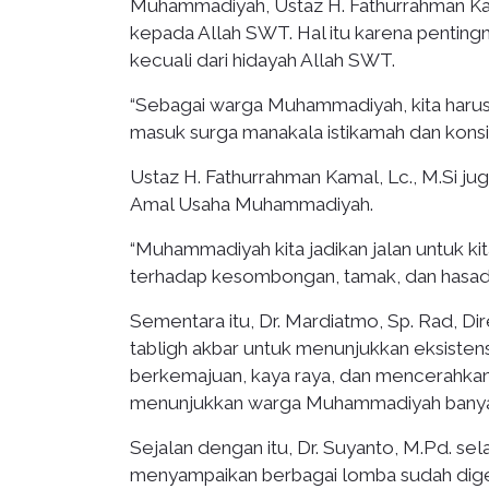
Muhammadiyah, Ustaz H. Fathurrahman Kam
kepada Allah SWT. Hal itu karena pentingn
kecuali dari hidayah Allah SWT.
“Sebagai warga Muhammadiyah, kita harus m
masuk surga manakala istikamah dan konsi
Ustaz H. Fathurrahman Kamal, Lc., M.Si ju
Amal Usaha Muhammadiyah.
“Muhammadiyah kita jadikan jalan untuk ki
terhadap kesombongan, tamak, dan hasad,
Sementara itu, Dr. Mardiatmo, Sp. Rad,
tabligh akbar untuk menunjukkan eksiste
berkemajuan, kaya raya, dan mencerahkan.
menunjukkan warga Muhammadiyah banya
Sejalan dengan itu, Dr. Suyanto, M.Pd. s
menyampaikan berbagai lomba sudah dig