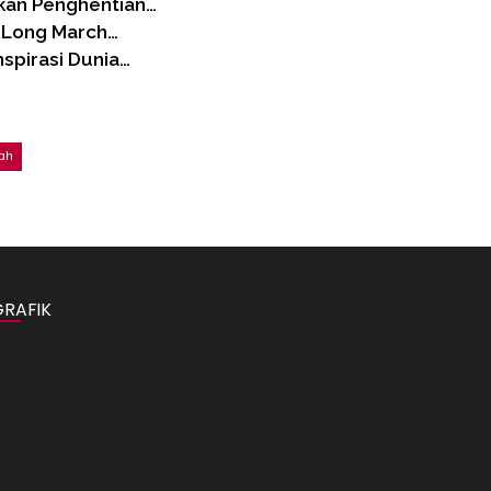
ukan Penghentian…
a Long March…
spirasi Dunia…
ah
GRAFIK