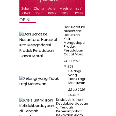
OPINI
Dari Barat ke
Nusantara:
Haruskah
Kita
Mengadopsi
Produk
Peradaban
Cacat Moral
24 Jul 2026
17:13:53
Pelangi
yang
Tidak Lagi
Menawan
22 Jul 2026
09:40:17
Krisis Listrik: Ironi
Ketidakberdayaan
di Tengah
Keberlimpahan
Kekayaan Alam