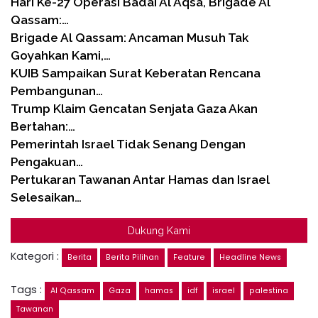
Hari Ke-27 Operasi Badai Al Aqsa, Brigade Al
Qassam:…
Brigade Al Qassam: Ancaman Musuh Tak
Goyahkan Kami,…
KUIB Sampaikan Surat Keberatan Rencana
Pembangunan…
Trump Klaim Gencatan Senjata Gaza Akan
Bertahan:…
Pemerintah Israel Tidak Senang Dengan
Pengakuan…
Pertukaran Tawanan Antar Hamas dan Israel
Selesaikan…
Dukung Kami
Kategori :
Berita
Berita Pilihan
Feature
Headline News
Tags :
Al Qassam
Gaza
hamas
idf
israel
palestina
Tawanan