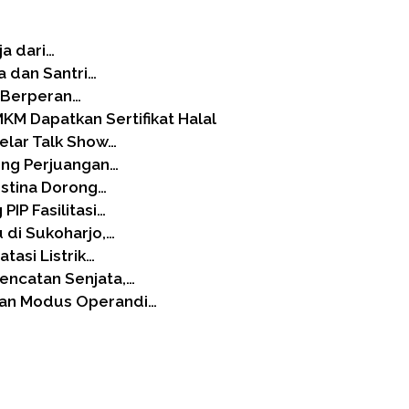
a dari…
a dan Santri…
m Berperan…
 Dapatkan Sertifikat Halal
elar Talk Show…
ung Perjuangan…
estina Dorong…
IP Fasilitasi…
di Sukoharjo,…
tasi Listrik…
encatan Senjata,…
aan Modus Operandi…