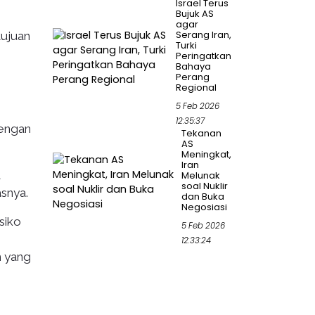
Israel Terus
Bujuk AS
agar
Serang Iran,
tujuan
Turki
Peringatkan
Bahaya
Perang
Regional
5 Feb 2026
12:35:37
dengan
Tekanan
AS
Meningkat,
Iran
a
Melunak
soal Nuklir
snya.
dan Buka
Negosiasi
siko
5 Feb 2026
12:33:24
h yang