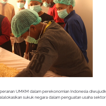
 peranan UMKM dalam perekonomian Indonesia diwujud
alokasikan sukuk negara dalam penguatan usaha sektor