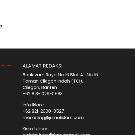
s
ALAMAT REDAKSI
Boulevard Raya No 16 Blok A 1 No 16
Taman Cilegon Indah (TCI),
Cilegon, Banten
+62 813-1029-0583
Info Iklan :
+62 821-2000-0527
marketing@jurnalislam.com
Kirim tulisan :
redaksi.jurnalislam@gmail.com