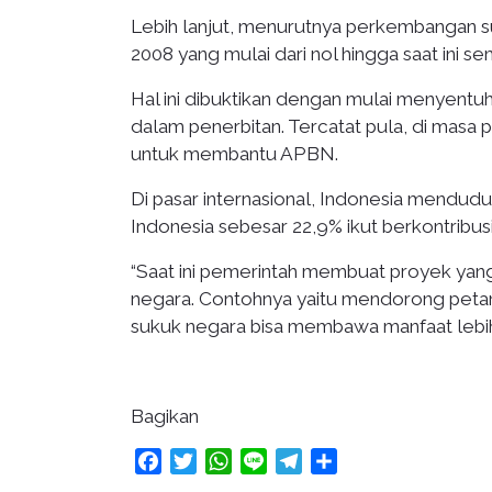
Lebih lanjut, menurutnya perkembangan s
2008 yang mulai dari nol hingga saat ini 
Hal ini dibuktikan dengan mulai menyentuh
dalam penerbitan. Tercatat pula, di masa 
untuk membantu APBN.
Di pasar internasional, Indonesia mendudu
Indonesia sebesar 22,9% ikut berkontribusi
“Saat ini pemerintah membuat proyek yang
negara. Contohnya yaitu mendorong pet
sukuk negara bisa membawa manfaat lebih 
Bagikan
Facebook
Twitter
WhatsApp
Line
Telegram
Share