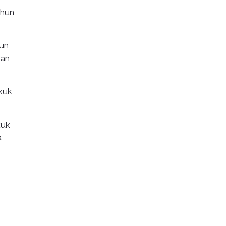
ahun
hun
kan
ukuk
kuk
,