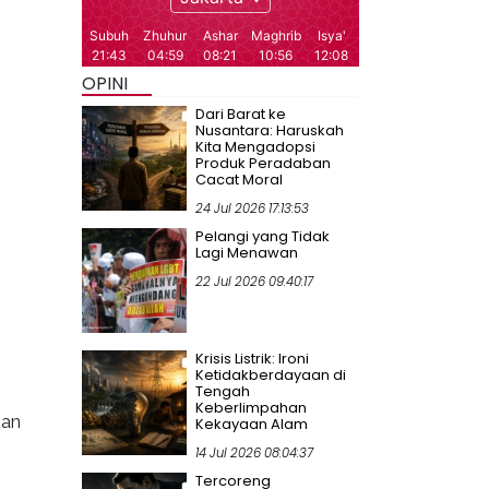
OPINI
Dari Barat ke
Nusantara: Haruskah
Kita Mengadopsi
Produk Peradaban
Cacat Moral
24 Jul 2026 17:13:53
Pelangi yang Tidak
Lagi Menawan
22 Jul 2026 09:40:17
Krisis Listrik: Ironi
Ketidakberdayaan di
Tengah
Keberlimpahan
kan
Kekayaan Alam
14 Jul 2026 08:04:37
Tercoreng