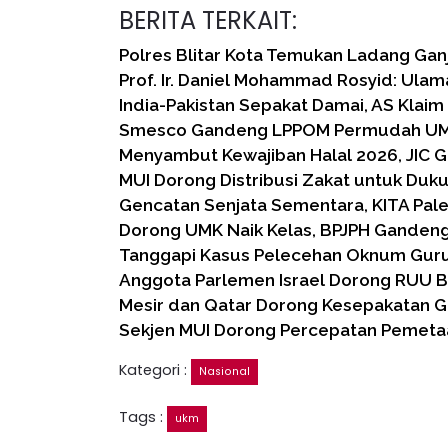
BERITA TERKAIT:
Polres Blitar Kota Temukan Ladang Ganj
Prof. Ir. Daniel Mohammad Rosyid: Ulam
India-Pakistan Sepakat Damai, AS Klai
Smesco Gandeng LPPOM Permudah UMKM
Menyambut Kewajiban Halal 2026, JIC G
MUI Dorong Distribusi Zakat untuk Duk
Gencatan Senjata Sementara, KITA Pal
Dorong UMK Naik Kelas, BPJPH Gandeng P
Tanggapi Kasus Pelecehan Oknum Guru 
Anggota Parlemen Israel Dorong RUU Ba
Mesir dan Qatar Dorong Kesepakatan G
Sekjen MUI Dorong Percepatan Pemet
Kategori :
Nasional
Tags :
ukm