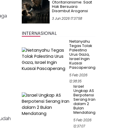
Otoritarianisme: Saat
Hak Bersuara
Disambut Arogansi
aga
3 Jun 2026 17:37:58
INTERNASIONAL
Netanyahu
Tegas Tolak
Palestina
Urus Gaza,
Israel Ingin
Kuasai
Pascaperang
5 Feb 2026
12:38:35
Israel
Ungkap AS
Berpotensi
Serang Iran
dalam 2
Bulan
Mendatang
sudah
5 Feb 2026
12:37:07