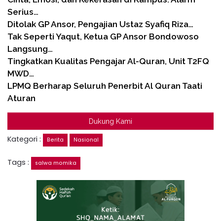
Serius…
Ditolak GP Ansor, Pengajian Ustaz Syafiq Riza…
Tak Seperti Yaqut, Ketua GP Ansor Bondowoso
Langsung…
Tingkatkan Kualitas Pengajar Al-Quran, Unit T2FQ
MWD…
LPMQ Berharap Seluruh Penerbit Al Quran Taati
Aturan
Dukung Kami
Kategori :
Berita
Nasional
Tags :
salwa momika