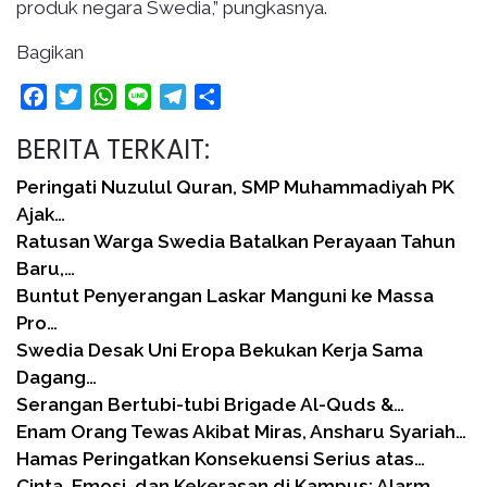
produk negara Swedia,” pungkasnya.
Bagikan
Facebook
Twitter
WhatsApp
Line
Telegram
Share
BERITA TERKAIT:
Peringati Nuzulul Quran, SMP Muhammadiyah PK
Ajak…
Ratusan Warga Swedia Batalkan Perayaan Tahun
Baru,…
Buntut Penyerangan Laskar Manguni ke Massa
Pro…
Swedia Desak Uni Eropa Bekukan Kerja Sama
Dagang…
Serangan Bertubi-tubi Brigade Al-Quds &…
Enam Orang Tewas Akibat Miras, Ansharu Syariah…
Hamas Peringatkan Konsekuensi Serius atas…
Cinta, Emosi, dan Kekerasan di Kampus: Alarm