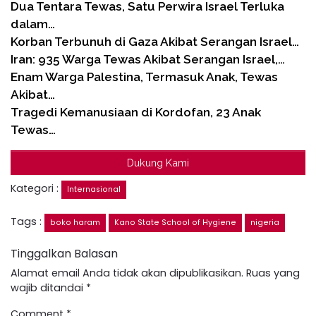
Dua Tentara Tewas, Satu Perwira Israel Terluka
dalam…
Korban Terbunuh di Gaza Akibat Serangan Israel…
Iran: 935 Warga Tewas Akibat Serangan Israel,…
Enam Warga Palestina, Termasuk Anak, Tewas
Akibat…
Tragedi Kemanusiaan di Kordofan, 23 Anak
Tewas…
Dukung Kami
Kategori :
Internasional
Tags :
boko haram
Kano State School of Hygiene
nigeria
Tinggalkan Balasan
Alamat email Anda tidak akan dipublikasikan.
Ruas yang
wajib ditandai
*
Comment
*