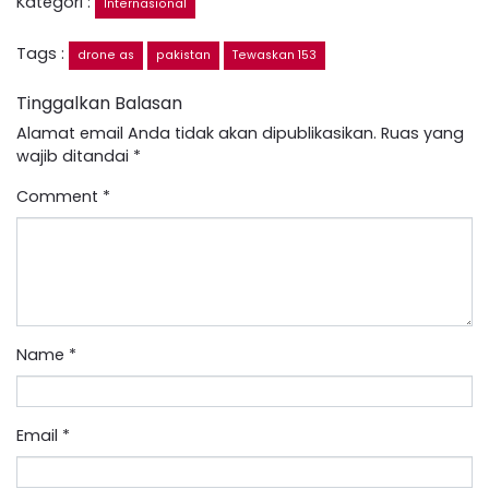
Kategori :
Internasional
Tags :
drone as
pakistan
Tewaskan 153
Tinggalkan Balasan
Alamat email Anda tidak akan dipublikasikan.
Ruas yang
wajib ditandai
*
Comment
*
Name
*
Email
*