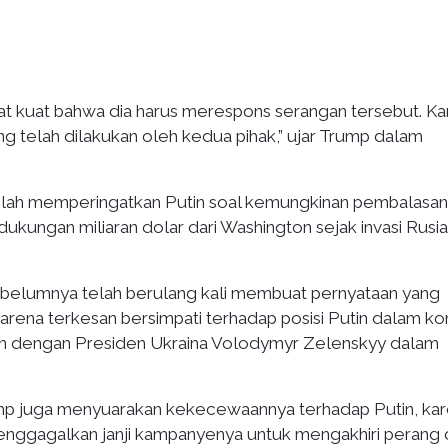
t kuat bahwa dia harus merespons serangan tersebut. Ka
g telah dilakukan oleh kedua pihak,” ujar Trump dalam
telah memperingatkan Putin soal kemungkinan pembalasan
ukungan miliaran dolar dari Washington sejak invasi Rusi
 sebelumnya telah berulang kali membuat pernyataan yang
ena terkesan bersimpati terhadap posisi Putin dalam kon
sihan dengan Presiden Ukraina Volodymyr Zelenskyy dalam
ump juga menyuarakan kekecewaannya terhadap Putin, ka
menggagalkan janji kampanyenya untuk mengakhiri perang