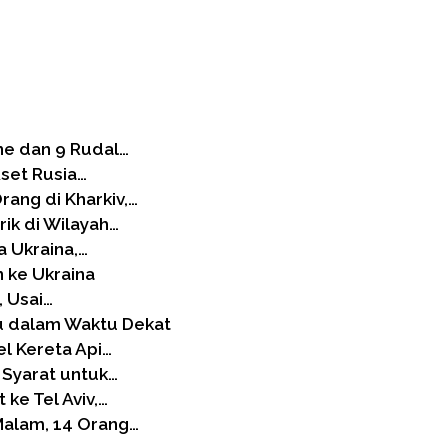
ne dan 9 Rudal…
Aset Rusia…
ang di Kharkiv,…
ik di Wilayah…
 Ukraina,…
 ke Ukraina
, Usai…
u dalam Waktu Dekat
el Kereta Api…
Syarat untuk…
ke Tel Aviv,…
Malam, 14 Orang…