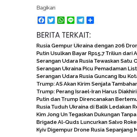
Bagikan
Facebook
Twitter
WhatsApp
Line
Telegram
Share
BERITA TERKAIT:
Rusia Gempur Ukraina dengan 206 Dro
Putin Usulkan Bayar Rp15,7 Triliun dari 
Serangan Udara Rusia Tewaskan Satu Or
Serangan Ukraina Picu Pemadaman Listr
Serangan Udara Rusia Guncang Ibu Kota
Trump: AS Akan Kirim Senjata Tambahan
Trump: Perang Israel-Iran Harus Diakhiri
Putin dan Trump Direncanakan Bertem
Rusia Tuduh Ukraina di Balik Ledakan R
Kim Jong Un Tegaskan Dukungan Tanpa 
Brigade Al-Quds Luncurkan Salvo Roket 
Kyiv Digempur Drone Rusia Sepanjang 