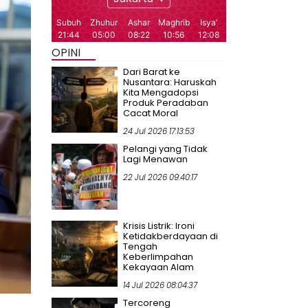
OPINI
Dari Barat ke
Nusantara: Haruskah
Kita Mengadopsi
Produk Peradaban
Cacat Moral
24 Jul 2026 17:13:53
Pelangi yang Tidak
Lagi Menawan
22 Jul 2026 09:40:17
Krisis Listrik: Ironi
Ketidakberdayaan di
Tengah
Keberlimpahan
Kekayaan Alam
14 Jul 2026 08:04:37
Tercoreng