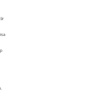
ir
isa
ap
.