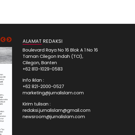
ALAMAT REDAKSI
Boulevard Raya No 16 Blok A 1 No 16
Taman Cilegon Indah (TCI),
Cilegon, Banten
+62 813-1029-0583
Info Iklan :
+62 821-2000-0527
marketing@jurnalislam.com
Kirim tulisan :
redaksi.jurnalislam@gmail.com
newsroom@jurnalislam.com