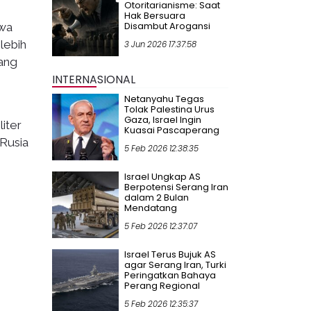
Otoritarianisme: Saat
Hak Bersuara
Disambut Arogansi
hwa
lebih
3 Jun 2026 17:37:58
yang
INTERNASIONAL
Netanyahu Tegas
Tolak Palestina Urus
Gaza, Israel Ingin
iter
Kuasai Pascaperang
Rusia
5 Feb 2026 12:38:35
Israel Ungkap AS
Berpotensi Serang Iran
dalam 2 Bulan
Mendatang
5 Feb 2026 12:37:07
Israel Terus Bujuk AS
agar Serang Iran, Turki
Peringatkan Bahaya
Perang Regional
5 Feb 2026 12:35:37