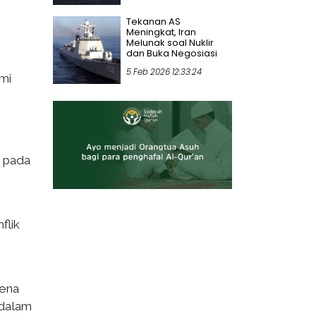
Tekanan AS
Meningkat, Iran
Melunak soal Nuklir
dan Buka Negosiasi
5 Feb 2026 12:33:24
mi
a pada
flik
rena
 dalam