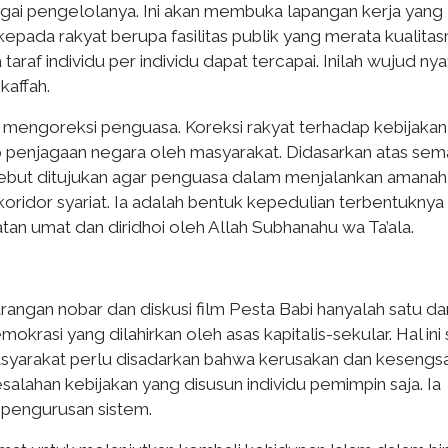
agai pengelolanya. Ini akan membuka lapangan kerja yang 
epada rakyat berupa fasilitas publik yang merata kualitas
araf individu per individu dapat tercapai. Inilah wujud nya
kaffah.
mengoreksi penguasa. Koreksi rakyat terhadap kebijakan
 penjagaan negara oleh masyarakat. Didasarkan atas se
ersebut ditujukan agar penguasa dalam menjalankan amanah
ridor syariat. Ia adalah bentuk kepedulian terbentuknya
 umat dan diridhoi oleh Allah Subhanahu wa Ta’ala.
gan nobar dan diskusi film Pesta Babi hanyalah satu dar
okrasi yang dilahirkan oleh asas kapitalis-sekular. Hal ini
asyarakat perlu disadarkan bahwa kerusakan dan kesengs
lahan kebijakan yang disusun individu pemimpin saja. Ia
epengurusan sistem.