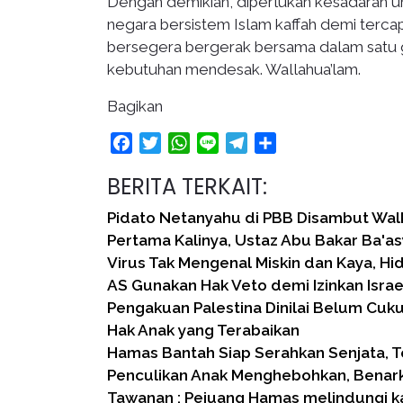
Dengan demikian, diperlukan kesadaran u
negara bersistem Islam kaffah demi tercap
bersegera bergerak bersama dalam satu 
kebutuhan mendesak. Wallahua’lam.
Bagikan
Facebook
Twitter
WhatsApp
Line
Telegram
Share
BERITA TERKAIT:
Pidato Netanyahu di PBB Disambut Wal
Pertama Kalinya, Ustaz Abu Bakar Ba'a
Virus Tak Mengenal Miskin dan Kaya, H
AS Gunakan Hak Veto demi Izinkan Israe
Pengakuan Palestina Dinilai Belum Cuku
Hak Anak yang Terabaikan
Hamas Bantah Siap Serahkan Senjata, 
Penculikan Anak Menghebohkan, Benar
Tawanan : Pejuang Hamas melindungi 