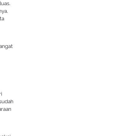
luas.
nya.
ta
mangat
i
 sudah
araan