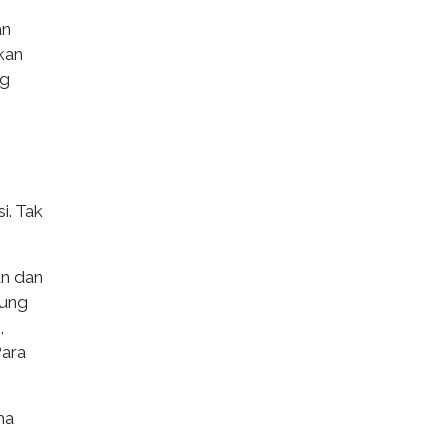
an
kan
ng
i. Tak
an dan
kung
,
Para
ha