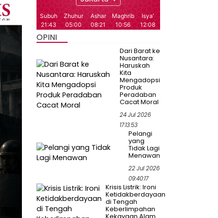
OPINI
Dari Barat ke
Nusantara:
Haruskah
Kita
Mengadopsi
Produk
Peradaban
Cacat Moral
24 Jul 2026
17:13:53
Pelangi
yang
Tidak Lagi
Menawan
22 Jul 2026
09:40:17
Krisis Listrik: Ironi
Ketidakberdayaan
di Tengah
Keberlimpahan
Kekayaan Alam