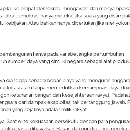
si pilar ke empat demokrasi: mengawasi dan menyampaik
s, citra demokrasi hanya melekat jika suara yang disampai
 kebijakan. Atau bahkan hanya diperlukan jika menyoko
n pembangunan hanya pada variabel angka pertumbuhan
ruh sumber daya yang dimiliki negara sebagai alat produks
nya dianggap sebagai beban biaya yang menguras anggar
 eksploitasi alam tanpa memedulikan kemampuan daya du
argon ketahanan pangan dan kesejahteraan rakyat. Padahal
ngsara dari dampak eksploitasi tak bertanggung jawab. 
tanah yang sejatinya adalah milik rakyat.
rnya. Saat elite kekuasaan bersekutu dengan para pengusa
politik harus dibayarkan. Bukan dari pundi-pundi mereka