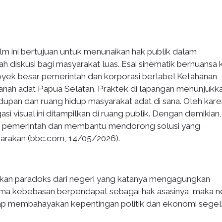
lm ini bertujuan untuk menunaikan hak publik dalam
iskusi bagi masyarakat luas. Esai sinematik bernuansa kr
proyek besar pemerintah dan korporasi berlabel Ketahanan
tanah adat Papua Selatan. Praktek di lapangan menunjukk
upan dan ruang hidup masyarakat adat di sana. Oleh karen
si visual ini ditampilkan di ruang publik. Dengan demikian,
n pemerintah dan membantu mendorong solusi yang
arakan (bbc.com, 14/05/2026).
ukkan paradoks dari negeri yang katanya mengagungkan
nama kebebasan berpendapat sebagai hak asasinya, maka 
nggap membahayakan kepentingan politik dan ekonomi segeli