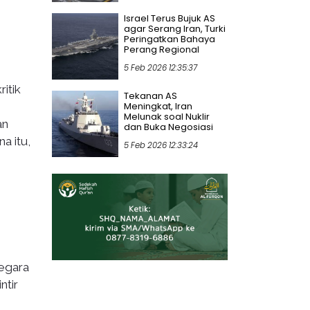
Israel Terus Bujuk AS
agar Serang Iran, Turki
Peringatkan Bahaya
Perang Regional
5 Feb 2026 12:35:37
itik
Tekanan AS
Meningkat, Iran
Melunak soal Nuklir
an
dan Buka Negosiasi
a itu,
5 Feb 2026 12:33:24
negara
ntir