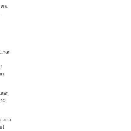
gara
,
gunan
g
n
n.
laan,
ong
epada
et