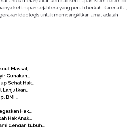
mat untuk melanjutkan kembali kehidupan Islam dalam bi
ainya kehidupan sejahtera yang penuh berkah. Karena itu,
gerakan ideologis untuk membangkitkan umat adalah
kout Massal,…
syir Gunakan…
idup Sehat Hak…
l Lanjutkan…
p, BMI:…
Tegaskan Hak…
kah Hak Anak…
kami dengan tubuh…