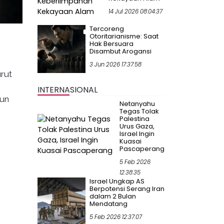
14 Jul 2026 08:04:37
Tercoreng
Otoritarianisme: Saat
Hak Bersuara
Disambut Arogansi
3 Jun 2026 17:37:58
rut
INTERNASIONAL
pun
Netanyahu
Tegas Tolak
Palestina
Urus Gaza,
Israel Ingin
Kuasai
Pascaperang
5 Feb 2026
12:38:35
Israel Ungkap AS
Berpotensi Serang Iran
dalam 2 Bulan
Mendatang
5 Feb 2026 12:37:07