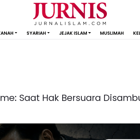
ZANAH
SYARIAH
JEJAK ISLAM
MUSLIMAH
KE
isme: Saat Hak Bersuara Disamb