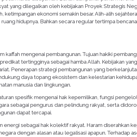
rakyat yang dilegalkan oleh kebijakan Proyek Strategis Ne
ah, ketimpangan ekonomi semakin besar. Alih-alih sejahtera
 ruang hidupnya. Bahkan secara regular tertimpa bencana
am kaffah mengenai pembangunan. Tujuan hakiki pemban
predikat tertingginya sebagai hamba Allah. Kebijakan yan
ariat. Penerapan strategi pembangunan yang berkelanjuta
endukung daya topang ekosistem dan kelestarian kehidupa
hatan manusia dan lingkungan.
turan spesifik mengenai hak kepemilikan, fungsi pengelo
 negara sebagai pengurus dan pelindung rakyat, serta didor
ngunan dapat tercapai.
 energi sebagai hak kolektif rakyat. Haram diserahkan k
eh negara dengan alasan atau legalisasi apapun. Terhadap as