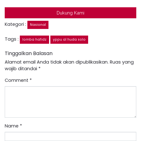
Dukung Kami
Kategori :
Nasional
Tags :
lomba hafidz
yppu al huda solo
Tinggalkan Balasan
Alamat email Anda tidak akan dipublikasikan.
Ruas yang
wajib ditandai
*
Comment
*
Name
*