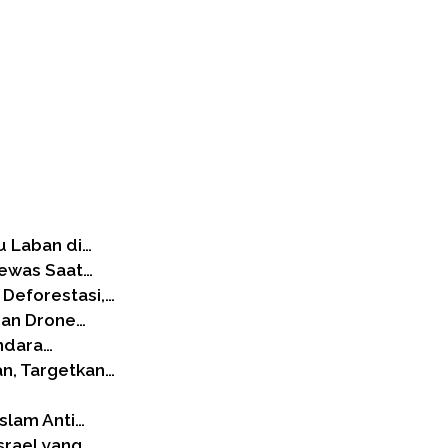
u Laban di…
Tewas Saat…
 Deforestasi,…
gan Drone…
andara…
an, Targetkan…
slam Anti…
srael yang…