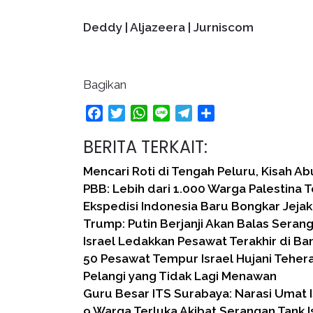
Deddy | Aljazeera | Jurniscom
Bagikan
Facebook
Twitter
WhatsApp
Line
Telegram
Share
BERITA TERKAIT:
Mencari Roti di Tengah Peluru, Kisah Ab
PBB: Lebih dari 1.000 Warga Palestina 
Ekspedisi Indonesia Baru Bongkar Jejak
Trump: Putin Berjanji Akan Balas Seran
Israel Ledakkan Pesawat Terakhir di B
50 Pesawat Tempur Israel Hujani Teher
Pelangi yang Tidak Lagi Menawan
Guru Besar ITS Surabaya: Narasi Umat I
9 Warga Terluka Akibat Serangan Tank I