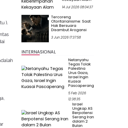
14 Jul 2026 08:04:37
Tercoreng
Otoritarianisme: Saat
u ).
Hak Bersuara
Disambut Arogansi
ntas
3 Jun 2026 17:37:58
ai
INTERNASIONAL
Netanyahu
adalah
Tegas Tolak
Palestina
Urus Gaza,
Israel Ingin
Kuasai
Pascaperang
5 Feb 2026
a,
12:38:35
Israel
Ungkap AS
Berpotensi
Serang Iran
dalam 2
ar
Bulan