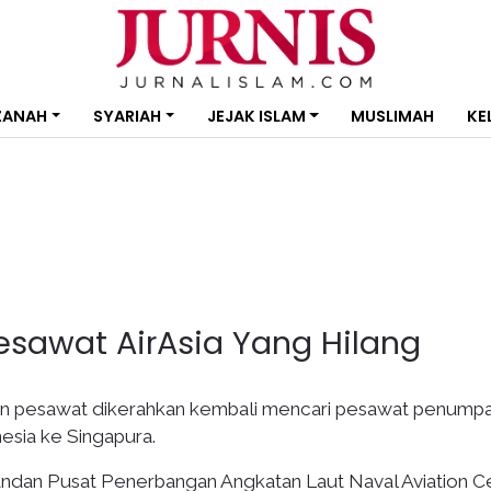
ZANAH
SYARIAH
JEJAK ISLAM
MUSLIMAH
KE
sawat AirAsia Yang Hilang
an pesawat dikerahkan kembali mencari pesawat penump
esia ke Singapura.
ndan Pusat Penerbangan Angkatan Laut Naval Aviation C