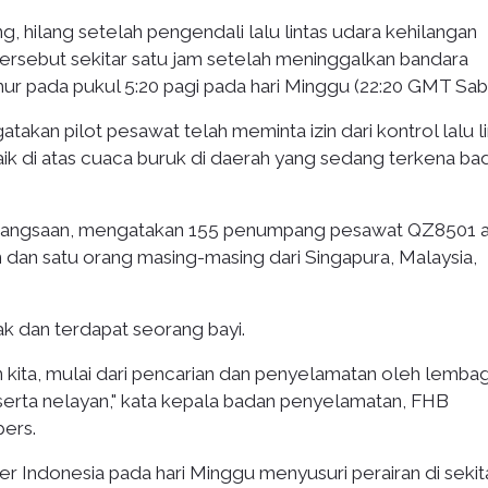
 hilang setelah pengendali lalu lintas udara kehilangan
rsebut sekitar satu jam setelah meninggalkan bandara
mur pada pukul 5:20 pagi pada hari Minggu (22:20 GMT Sabt
akan pilot pesawat telah meminta izin dari kontrol lalu li
ik di atas cuaca buruk di daerah yang sedang terkena bad
 kebangsaan, mengatakan 155 penumpang pesawat QZ8501 
 dan satu orang masing-masing dari Singapura, Malaysia,
ak dan terdapat seorang bayi.
kita, mulai dari pencarian dan penyelamatan oleh lembag
t serta nelayan," kata kepala badan penyelamatan, FHB
pers.
r Indonesia pada hari Minggu menyusuri perairan di sekit