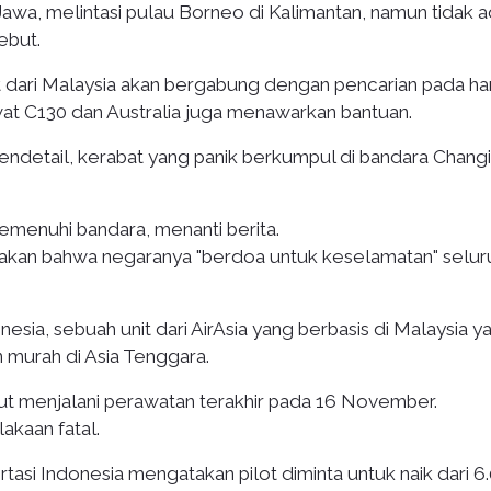
awa, melintasi pulau Borneo di Kalimantan, namun tidak 
ebut.
t dari Malaysia akan bergabung dengan pencarian pada har
at C130 dan Australia juga menawarkan bantuan.
endetail, kerabat yang panik berkumpul di bandara Changi
emenuhi bandara, menanti berita.
kan bahwa negaranya "berdoa untuk keselamatan" selur
nesia, sebuah unit dari AirAsia yang berbasis di Malaysia y
murah di Asia Tenggara.
but menjalani perawatan terakhir pada 16 November.
akaan fatal.
tasi Indonesia mengatakan pilot diminta untuk naik dari 6