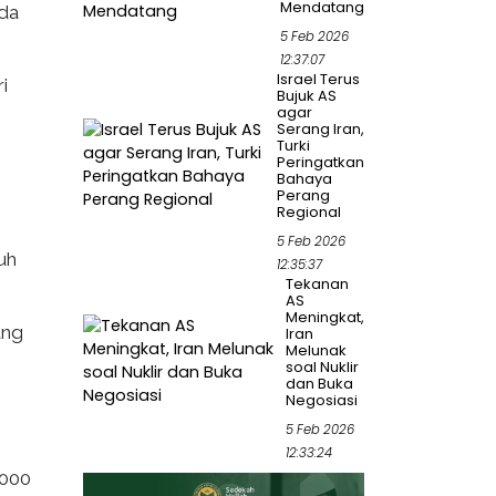
Mendatang
ada
5 Feb 2026
12:37:07
Israel Terus
i
Bujuk AS
agar
Serang Iran,
Turki
Peringatkan
Bahaya
Perang
Regional
5 Feb 2026
uh
12:35:37
Tekanan
AS
Meningkat,
ang
Iran
Melunak
soal Nuklir
dan Buka
Negosiasi
5 Feb 2026
12:33:24
.000