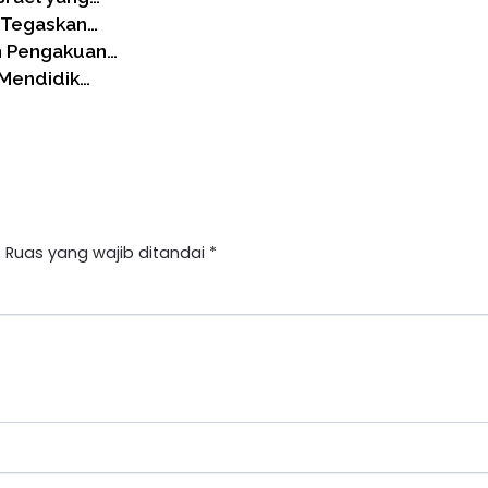
I Tegaskan…
n Pengakuan…
: Mendidik…
.
Ruas yang wajib ditandai
*