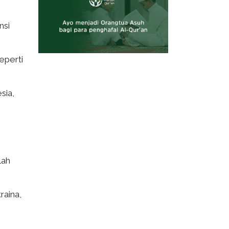
nsi
eperti
sia,
lah
raina,