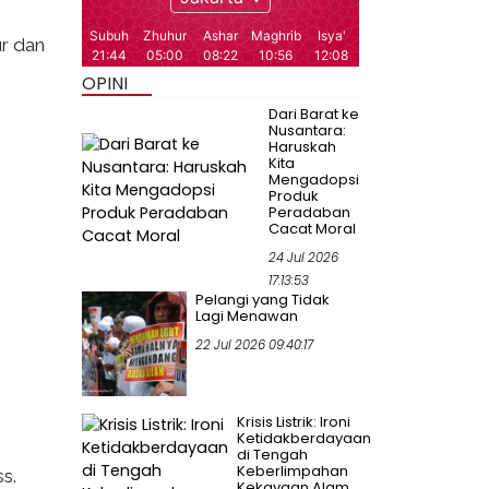
ur dan
OPINI
Dari Barat ke
Nusantara:
Haruskah
Kita
Mengadopsi
Produk
Peradaban
Cacat Moral
24 Jul 2026
17:13:53
Pelangi yang Tidak
Lagi Menawan
22 Jul 2026 09:40:17
Krisis Listrik: Ironi
Ketidakberdayaan
di Tengah
Keberlimpahan
s.
Kekayaan Alam