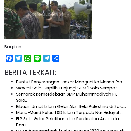
Bagikan
Facebook
Twitter
WhatsApp
Line
Telegram
Share
BERITA TERKAIT:
Buntut Penyerangan Laskar Manguni ke Massa Pro…
Wawali Solo Terpilih Kunjungi SDM 1 Solo Sempat…
Semarak Kemerdekaan SMP Muhammadiyah PK
Solo…
Ribuan Umat Islam Gelar Aksi Bela Palestina di Solo…
Murid-Murid Kelas 1 SD Islam Terpadu Nur Hidayah…
FLP Solo Gelar Pelatihan dan Perekrutan Anggota
Baru
SD Muhammadiyah 1 Solo Salurkan 1839 Kg Beras di