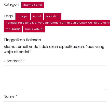
Kategori :
Internasional
Tags :
al aqsa
israel
palestina
Petinggi Palestina Menyerukan Umat Islam di Dunia Untuk Aksi Nyata di A
tepi barat
zionis yahudi
Tinggalkan Balasan
Alamat email Anda tidak akan dipublikasikan.
Ruas yang
wajib ditandai
*
Comment
*
Name
*