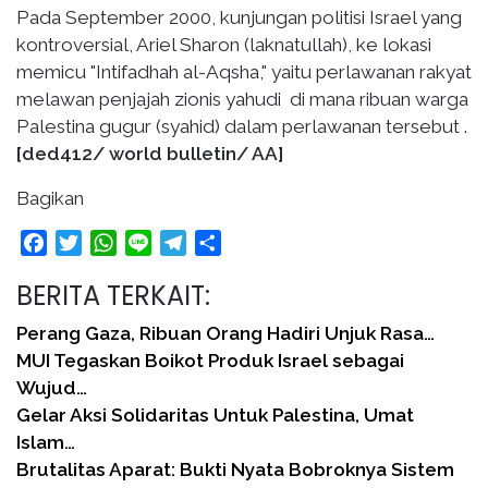
Pada September 2000, kunjungan politisi Israel yang
kontroversial, Ariel Sharon (laknatullah), ke lokasi
memicu "Intifadhah al-Aqsha," yaitu perlawanan rakyat
melawan penjajah zionis yahudi di mana ribuan warga
Palestina gugur (syahid) dalam perlawanan tersebut .
[ded412/ world bulletin/ AA]
Bagikan
Facebook
Twitter
WhatsApp
Line
Telegram
Share
BERITA TERKAIT:
Perang Gaza, Ribuan Orang Hadiri Unjuk Rasa…
MUI Tegaskan Boikot Produk Israel sebagai
Wujud…
Gelar Aksi Solidaritas Untuk Palestina, Umat
Islam…
Brutalitas Aparat: Bukti Nyata Bobroknya Sistem