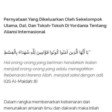
P
ernyataan
Y
ang
D
ikeluarkan
O
leh
S
ekelompok
U
lama
, Da’i,
Dan
Tokoh-Tokoh Di Yordania
Tentang
Aliansi Internasional
يَا أَيُّهَا الَّذِينَ آمَنُوا كُونُوا قَوَّامِينَ لِلَّهِ شُهَدَاءَ بِالْقِسْطِ ۖ
Hai orang-orang yang beriman hendaklah kalian
menjadi orang-orang yang selalu menegakkan
(kebenaran) karena Allah, menjadi saksi dengan adil.
(QS Al-Maidah: 8)
Dalam rangka membenarkan kebenaran dan
menunaikan amanah ilmu dan dakwah maka inilah