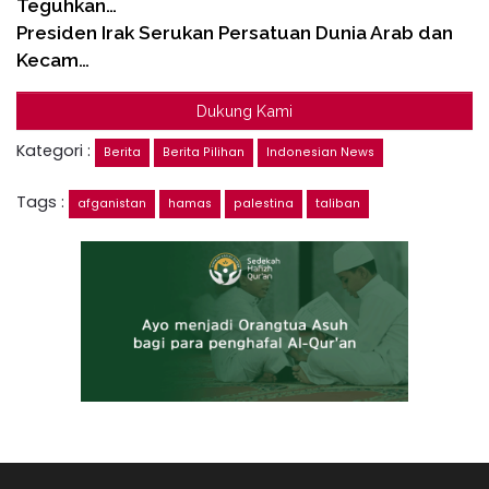
Teguhkan…
Presiden Irak Serukan Persatuan Dunia Arab dan
Kecam…
Dukung Kami
Kategori :
Berita
Berita Pilihan
Indonesian News
Tags :
afganistan
hamas
palestina
taliban