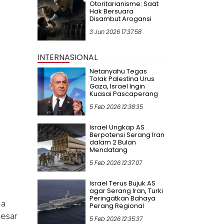
Otoritarianisme: Saat
Hak Bersuara
Disambut Arogansi
3 Jun 2026 17:37:58
INTERNASIONAL
Netanyahu Tegas
Tolak Palestina Urus
Gaza, Israel Ingin
Kuasai Pascaperang
5 Feb 2026 12:38:35
Israel Ungkap AS
Berpotensi Serang Iran
dalam 2 Bulan
Mendatang
5 Feb 2026 12:37:07
Israel Terus Bujuk AS
agar Serang Iran, Turki
Peringatkan Bahaya
Ia
Perang Regional
besar
5 Feb 2026 12:35:37