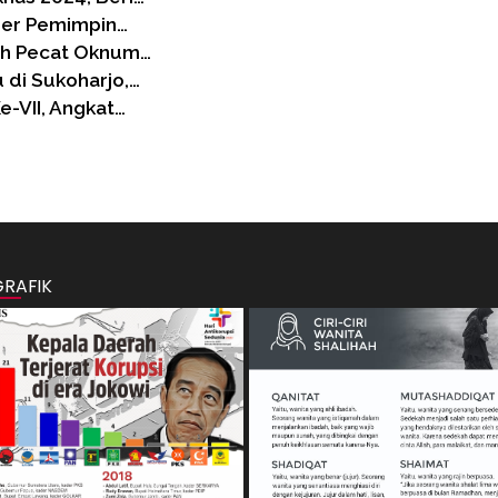
der Pemimpin…
ah Pecat Oknum…
di Sukoharjo,…
e-VII, Angkat…
GRAFIK