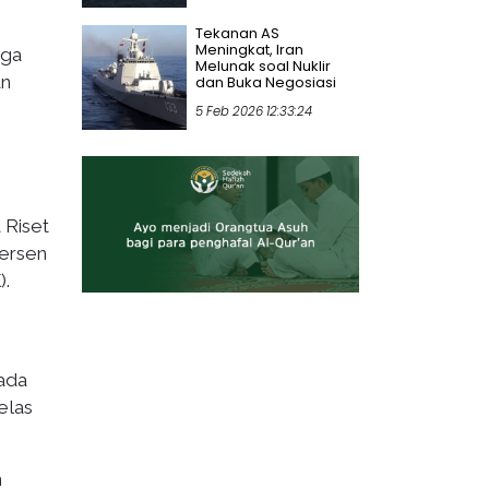
Tekanan AS
Meningkat, Iran
iga
Melunak soal Nuklir
an
dan Buka Negosiasi
5 Feb 2026 12:33:24
 Riset
persen
).
ada
elas
n