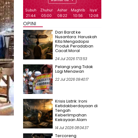
OPINI
Dari Barat ke
Nusantara: Haruskah
Kita Mengadopsi
Produk Peradaban
Cacat Moral
24 Jul 2026 17:13:53
Pelangi yang Tidak
Lagi Menawan
22 Jul 2026 09:40:17
Krisis Listrik: Ironi
Ketidakberdayaan di
Tengah
Keberlimpahan
Kekayaan Alam
14 Jul 2026 08:04:37
Tercoreng