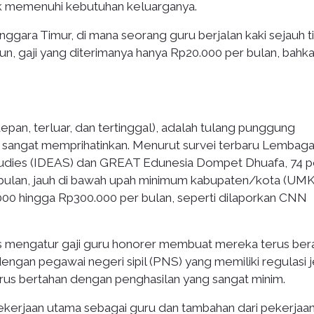
uk memenuhi kebutuhan keluarganya.
ggara Timur, di mana seorang guru berjalan kaki sejauh t
un, gaji yang diterimanya hanya Rp20.000 per bulan, bahk
epan, terluar, dan tertinggal), adalah tulang punggung
 sangat memprihatinkan. Menurut survei terbaru Lembaga
Studies (IDEAS) dan GREAT Edunesia Dompet Dhuafa, 74 
r bulan, jauh di bawah upah minimum kabupaten/kota (UMK
0 hingga Rp300.000 per bulan, seperti dilaporkan CNN
as mengatur gaji guru honorer membuat mereka terus ber
engan pegawai negeri sipil (PNS) yang memiliki regulasi j
harus bertahan dengan penghasilan yang sangat minim.
 pekerjaan utama sebagai guru dan tambahan dari pekerjaa