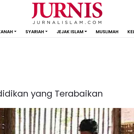
ZANAH
SYARIAH
JEJAK ISLAM
MUSLIMAH
KE
ndidikan yang Terabaikan