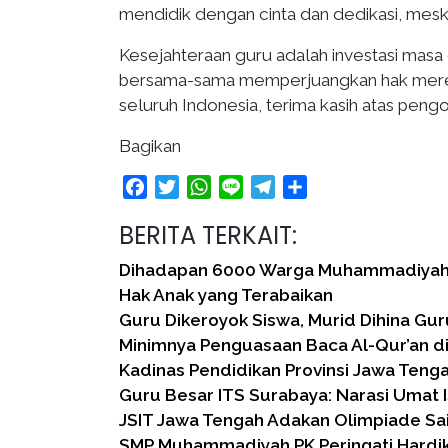
mendidik dengan cinta dan dedikasi, mes
Kesejahteraan guru adalah investasi masa
bersama-sama memperjuangkan hak merek
seluruh Indonesia, terima kasih atas pengo
Bagikan
Facebook
Twitter
WhatsApp
Line
Telegram
Share
BERITA TERKAIT:
Dihadapan 6000 Warga Muhammadiyah,
Hak Anak yang Terabaikan
Guru Dikeroyok Siswa, Murid Dihina Gur
Minimnya Penguasaan Baca Al-Qur’an d
Kadinas Pendidikan Provinsi Jawa Tenga
Guru Besar ITS Surabaya: Narasi Umat I
JSIT Jawa Tengah Adakan Olimpiade Sa
SMP Muhammadiyah PK Peringati Hardik