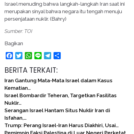
Israel menuding bahwa langkah-langkah Iran saat ini
merupakan sinyal bahwa negara itu tengah menuju
persenjataan nuklir. (Bahry)
Sumber: TOI
Bagikan
Facebook
Twitter
WhatsApp
Line
Telegram
Share
BERITA TERKAIT:
Iran Gantung Mata-Mata Israel dalam Kasus
Kematian…
Israel Bombardir Teheran, Targetkan Fasilitas
Nuklir…
Serangan Israel Hantam Situs Nuklir Iran di
Isfahan,…
Trump: Perang Israel-Iran Harus Diakhiri, Usai…
Pemimpin Faksi Palestina di Luar Negeri Perketat…