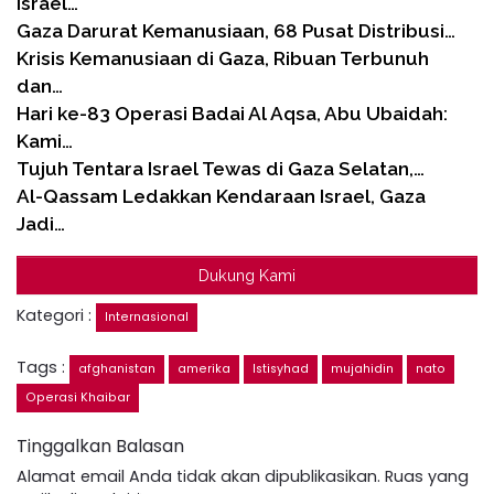
Israel…
Gaza Darurat Kemanusiaan, 68 Pusat Distribusi…
Krisis Kemanusiaan di Gaza, Ribuan Terbunuh
dan…
Hari ke-83 Operasi Badai Al Aqsa, Abu Ubaidah:
Kami…
Tujuh Tentara Israel Tewas di Gaza Selatan,…
Al-Qassam Ledakkan Kendaraan Israel, Gaza
Jadi…
Dukung Kami
Kategori :
Internasional
Tags :
afghanistan
amerika
Istisyhad
mujahidin
nato
Operasi Khaibar
Tinggalkan Balasan
Alamat email Anda tidak akan dipublikasikan.
Ruas yang