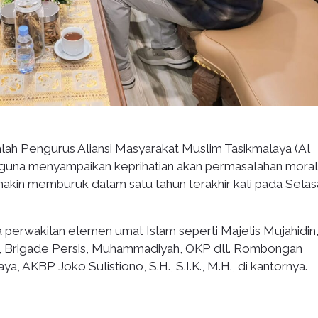
lah Pengurus Aliansi Masyarakat Muslim Tasikmalaya (Al
guna menyampaikan keprihatian akan permasalahan moral
makin memburuk dalam satu tahun terakhir kali pada Selas
a perwakilan elemen umat Islam seperti Majelis Mujahidin
n, Brigade Persis, Muhammadiyah, OKP dll. Rombongan
, AKBP Joko Sulistiono, S.H., S.I.K., M.H., di kantornya.