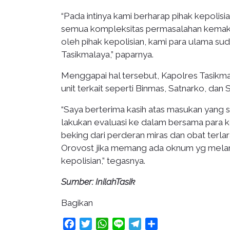
“Pada intinya kami berharap pihak kepolisi
semua kompleksitas permasalahan kemaksia
oleh pihak kepolisian, kami para ulama s
Tasikmalaya,” paparnya.
Menggapai hal tersebut, Kapolres Tasikm
unit terkait seperti Binmas, Satnarko, dan
“Saya berterima kasih atas masukan yang sa
lakukan evaluasi ke dalam bersama para 
beking dari perderan miras dan obat terlar
Orovost jika memang ada oknum yg melang
kepolisian,” tegasnya.
Sumber: InilahTasik
Bagikan
Facebook
Twitter
WhatsApp
Line
Telegram
Share