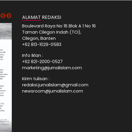
ALAMAT REDAKSI
Boulevard Raya No 16 Blok A 1 No 16
Taman Cilegon Indah (TCI),
Cilegon, Banten
+62 813-1029-0583
Info Iklan :
+62 821-2000-0527
marketing@jurnalislam.com
Kirim tulisan :
redaksi.jurnalislam@gmail.com
newsroom@jurnalislam.com