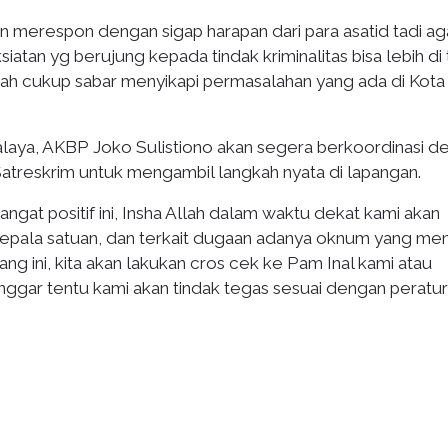
an merespon dengan sigap harapan dari para asatid tadi ag
tan yg berujung kepada tindak kriminalitas bisa lebih di
udah cukup sabar menyikapi permasalahan yang ada di Kota
alaya, AKBP Joko Sulistiono akan segera berkoordinasi d
 Satreskrim untuk mengambil langkah nyata di lapangan.
ngat positif ini, Insha Allah dalam waktu dekat kami akan
kepala satuan, dan terkait dugaan adanya oknum yang men
ang ini, kita akan lakukan cros cek ke Pam Inal kami atau
gar tentu kami akan tindak tegas sesuai dengan peratur