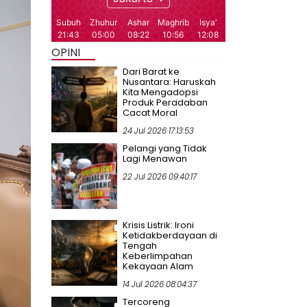
OPINI
Dari Barat ke
Nusantara: Haruskah
Kita Mengadopsi
Produk Peradaban
Cacat Moral
24 Jul 2026 17:13:53
Pelangi yang Tidak
Lagi Menawan
22 Jul 2026 09:40:17
Krisis Listrik: Ironi
Ketidakberdayaan di
Tengah
Keberlimpahan
Kekayaan Alam
14 Jul 2026 08:04:37
Tercoreng