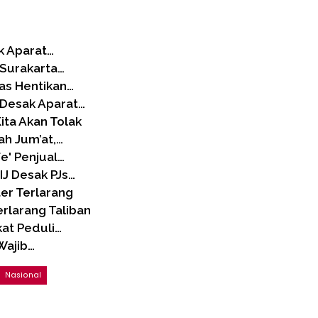
k Aparat…
Surakarta…
as Hentikan…
 Desak Aparat…
ita Akan Tolak
h Jum’at,…
e' Penjual…
IJ Desak PJs…
ter Terlarang
rlarang Taliban
kat Peduli…
Wajib…
Nasional