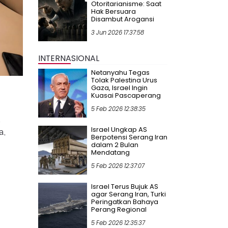
Otoritarianisme: Saat
Hak Bersuara
Disambut Arogansi
3 Jun 2026 17:37:58
INTERNASIONAL
Netanyahu Tegas
Tolak Palestina Urus
Gaza, Israel Ingin
Kuasai Pascaperang
5 Feb 2026 12:38:35
Israel Ungkap AS
a,
Berpotensi Serang Iran
dalam 2 Bulan
Mendatang
,
5 Feb 2026 12:37:07
Israel Terus Bujuk AS
agar Serang Iran, Turki
Peringatkan Bahaya
Perang Regional
5 Feb 2026 12:35:37