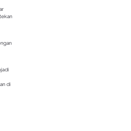
ar
 tekan
engan
jadi
an di