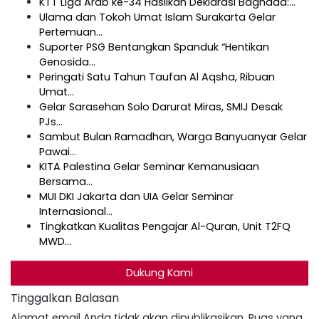
KTT Liga Arab ke-34 Hasilkan Deklarasi Baghdad:…
Ulama dan Tokoh Umat Islam Surakarta Gelar
Pertemuan…
Suporter PSG Bentangkan Spanduk “Hentikan
Genosida…
Peringati Satu Tahun Taufan Al Aqsha, Ribuan
Umat…
Gelar Sarasehan Solo Darurat Miras, SMIJ Desak
PJs…
Sambut Bulan Ramadhan, Warga Banyuanyar Gelar
Pawai…
KITA Palestina Gelar Seminar Kemanusiaan
Bersama…
MUI DKI Jakarta dan UIA Gelar Seminar
Internasional…
Tingkatkan Kualitas Pengajar Al-Quran, Unit T2FQ
MWD…
Dukung Kami
Tinggalkan Balasan
Alamat email Anda tidak akan dipublikasikan.
Ruas yang