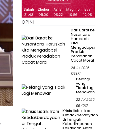
OPINI
Dari Barat ke
Nusantara:
Haruskah
Kita
Mengadopsi
Produk
Peradaban
Cacat Moral
24 Jul 2026
17:13:53
Pelangi
yang
Tidak Lagi
Menawan
22 Jul 2026
09:40:17
Krisis Listrik: Ironi
Ketidakberdayaan
di Tengah
as
Keberlimpahan
Kekayaan Alam