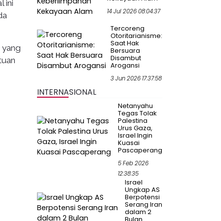
 ini
14 Jul 2026 08:04:37
da
Tercoreng
Otoritarianisme:
Saat Hak
 yang
Bersuara
Disambut
tuan
Arogansi
3 Jun 2026 17:37:58
INTERNASIONAL
Netanyahu
Tegas Tolak
Palestina
Urus Gaza,
Israel Ingin
Kuasai
Pascaperang
5 Feb 2026
12:38:35
Israel
Ungkap AS
Berpotensi
Serang Iran
dalam 2
Bulan