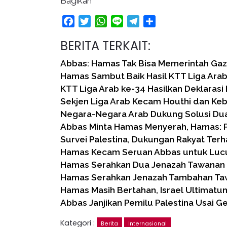
Bagikan
Facebook
Twitter
WhatsApp
Line
Telegram
Share
BERITA TERKAIT:
Abbas: Hamas Tak Bisa Memerintah Gaz
Hamas Sambut Baik Hasil KTT Liga Ara
KTT Liga Arab ke-34 Hasilkan Deklaras
Sekjen Liga Arab Kecam Houthi dan Keb
Negara-Negara Arab Dukung Solusi Du
Abbas Minta Hamas Menyerah, Hamas: 
Survei Palestina, Dukungan Rakyat Te
Hamas Kecam Seruan Abbas untuk Lucut
Hamas Serahkan Dua Jenazah Tawanan 
Hamas Serahkan Jenazah Tambahan Taw
Hamas Masih Bertahan, Israel Ultimatu
Abbas Janjikan Pemilu Palestina Usai Ge
Kategori :
Berita
Internasional