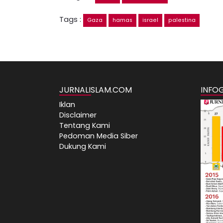
Tags :
Gaza
hamas
israel
palestina
JURNALISLAM.COM
INFO
Iklan
Disclaimer
Tentang Kami
Pedoman Media Siber
Dukung Kami