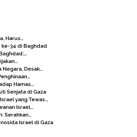
a, Harus…
b ke-34 di Baghdad
i Baghdad:…
ijakan…
a Negara, Desak…
Penghinaan…
rhadap Hamas…
i Senjata di Gaza
Israel yang Tewas…
anan Israel…
m: Serahkan…
nosida Israel di Gaza