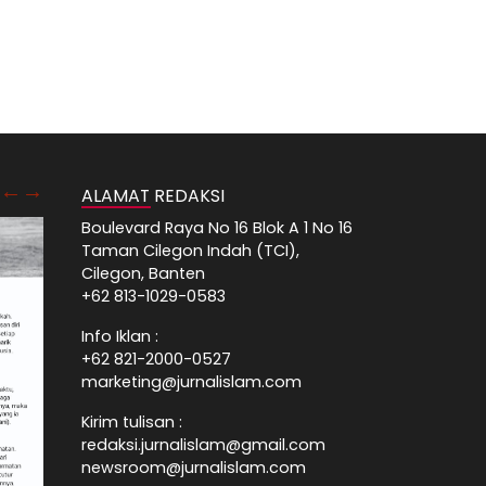
ALAMAT REDAKSI
Boulevard Raya No 16 Blok A 1 No 16
Taman Cilegon Indah (TCI),
Cilegon, Banten
+62 813-1029-0583
Info Iklan :
+62 821-2000-0527
marketing@jurnalislam.com
Kirim tulisan :
redaksi.jurnalislam@gmail.com
newsroom@jurnalislam.com