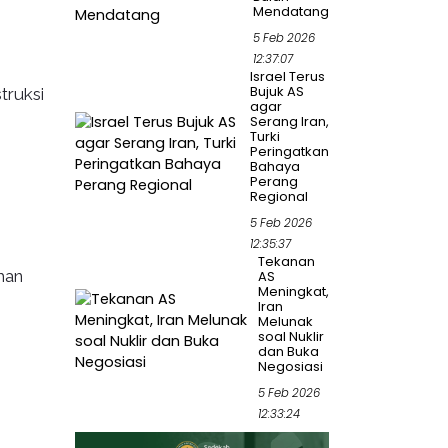
Mendatang
5 Feb 2026
12:37:07
Israel Terus
Bujuk AS
truksi
agar
Serang Iran,
Turki
Peringatkan
Bahaya
Perang
n
Regional
5 Feb 2026
12:35:37
Tekanan
han
AS
Meningkat,
Iran
Melunak
soal Nuklir
dan Buka
Negosiasi
5 Feb 2026
12:33:24