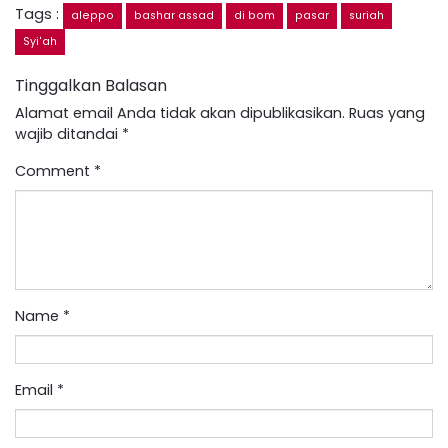
Tags :
aleppo
bashar assad
di bom
pasar
suriah
Syi'ah
Tinggalkan Balasan
Alamat email Anda tidak akan dipublikasikan.
Ruas yang
wajib ditandai
*
Comment
*
Name
*
Email
*