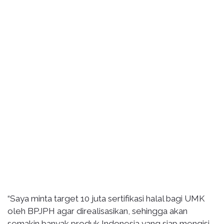
“Saya minta target 10 juta sertifikasi halal bagi UMK
oleh BPJPH agar direalisasikan, sehingga akan
semakin banyak produk Indonesia yang siap mengisi